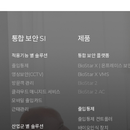
통합 보안 SI
제품
적용기능 별 솔루션
통합 보안 플랫폼
출입통제
BioStar X | 온프레미스 보
영상보안(CCTV)
BioStar X VMS
방문객 관리
BioStar 2
클라우드 매니지드 서비스
BioStar 2 AC
모바일 출입카드
출입통제
근태관리
출입통제 컨트롤러
산업군 별 솔루션
바이오인식 장치