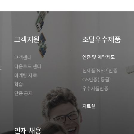
고객지원
조달우수제품
인증 및 계약제도
고객센터
다운로드 센터
안
신제품(NEP)인증
마케팅 자료
GS인증(1등급)
학습
우수제품인증
단종 공지
자료실
인재 채용