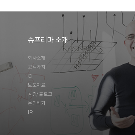
슈프리마 소개
회사소개
고객가치
CI
보도자료
칼럼/ 블로그
문의하기
IR