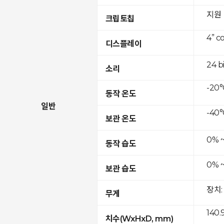
지원
크립토칩
4” c
디스플레이
24 b
소리
-20°
동작 온도
일반
-40°
보관 온도
0% 
동작 습도
0% 
보관 습도
장치:
무게
140.
치수(WxHxD, mm)