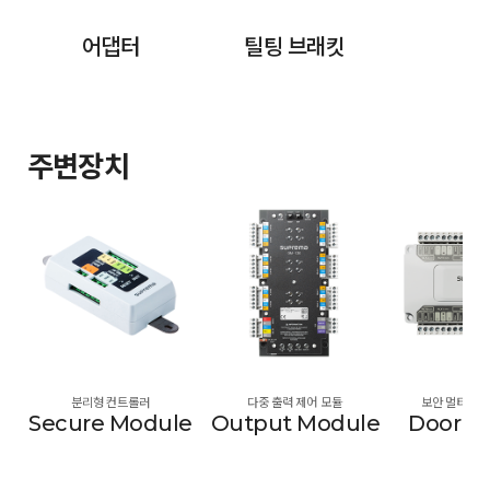
어댑터
틸팅 브래킷
주변장치
분리형 컨트롤러
다중 출력 제어 모듈
보안 멀티 도어 
Secure Module
Output Module
Door M