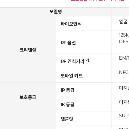
모델명
얼굴
바이오인식
125k
DESF
RF 옵션
크리덴셜
EM/M
2)
RF 인식거리
NFC
모바일 카드
미지
IP 등급
보호등급
미지
IK 등급
SUP
템플릿