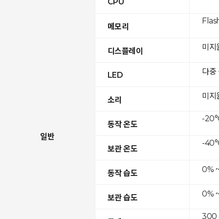
CPU
Flas
메모리
미지
디스플레이
다중
LED
미지
소리
-20°
동작 온도
일반
-40°
보관 온도
0% 
동작 습도
0% 
보관 습도
300