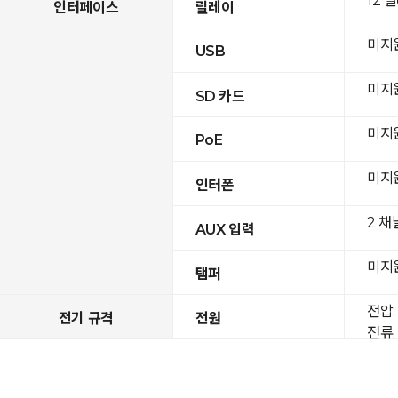
12 
인터페이스
릴레이
미지
USB
미지
SD 카드
미지
PoE
미지
인터폰
2 채
AUX 입력
미지
탬퍼
전압: 
전기 규격
전원
전류: 