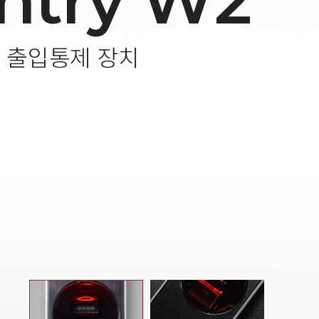
ntry W2
 출입통제 장치