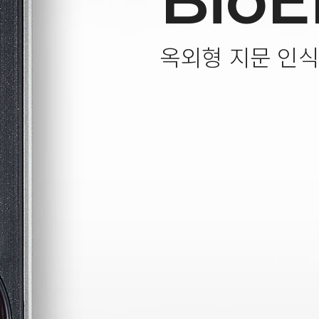
BioE
옥외형 지문 인식