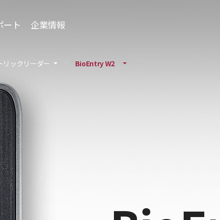
ポート
企業情報
トリックリーダー
BioEntry W2