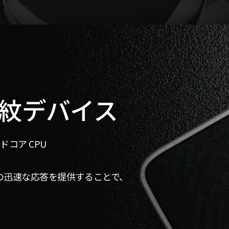
紋デバイス
ッドコア CPU
、
の迅速な応答を提供することで、