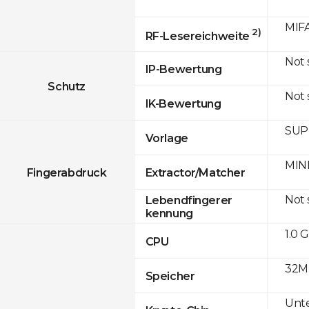
MIFA
2)
RF-Lesereichweite
Not
IP-Bewertung
Schutz
Not
IK-Bewertung
SUPR
Vorlage
MINE
Fingerabdruck
Extractor/Matcher
Not
Lebendfingerer
kennung
1.0 
CPU
32M
Speicher
Unte