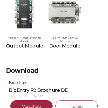
Multiple Output Extension
Secure Multi Door I/O
Module
Module
Output Module
Door Module
Download
Broschüre
BioEntry R2 Brochure DE
Feb 10, 2025
1.57 MB
Vorschau
Teilen