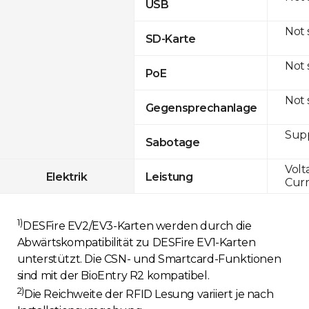
USB
Not
SD-Karte
Not
PoE
Not
Gegensprechanlage
Sup
Sabotage
Volt
Elektrik
Leistung
Curr
1)
DESFire EV2/EV3-Karten werden durch die
Abwärtskompatibilität zu DESFire EV1-Karten
unterstützt. Die CSN- und Smartcard-Funktionen
sind mit der BioEntry R2 kompatibel.
2)
Die Reichweite der RFID Lesung variiert je nach