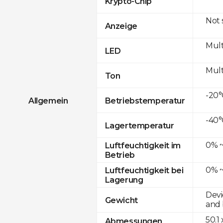
Krypto-Chip
Not
Anzeige
Mult
LED
Mult
Ton
-20°
Allgemein
Betriebstemperatur
-40°
Lagertemperatur
0% ~
Luftfeuchtigkeit im
Betrieb
0% ~
Luftfeuchtigkeit bei
Lagerung
Devi
Gewicht
and 
50.1
Abmessungen