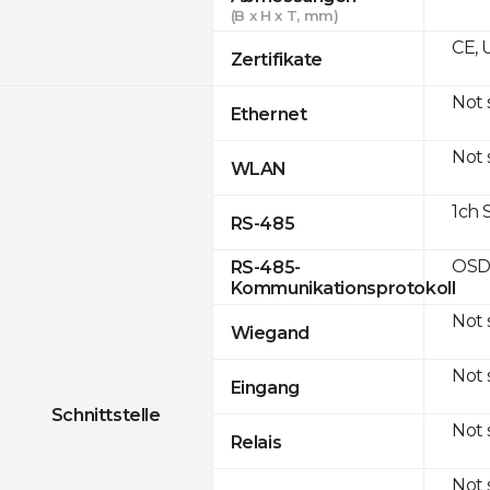
(B x H x T, mm)
CE, 
Zertifikate
Not
Ethernet
Not
WLAN
1ch 
RS-485
OSD
RS-485-
Kommunikationsprotokoll
Not
Wiegand
Not
Eingang
Schnittstelle
Not
Relais
Not