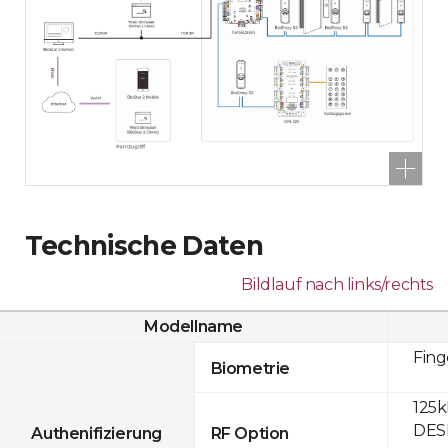
Technische Daten
Bildlauf nach links/rechts
Modellname
Fin
Biometrie
125k
DESF
Authenifizierung
RF Option