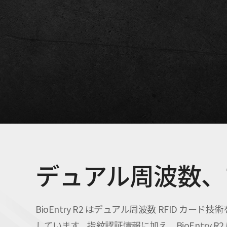
デュアル周波数、
BioEntry R2 はデュアル周波数 RFID カード技
しています。指紋認証情報に加え、BioEntry R2 