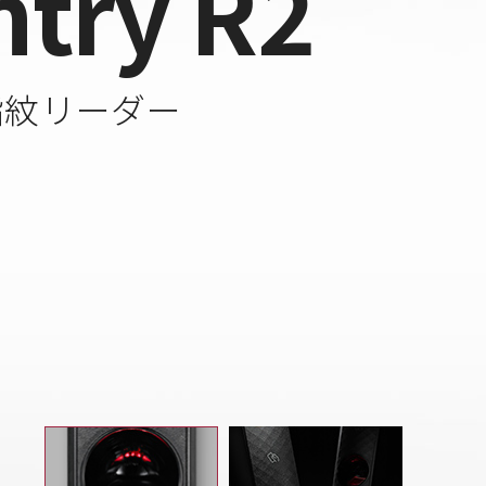
ntry R2
指紋リーダー