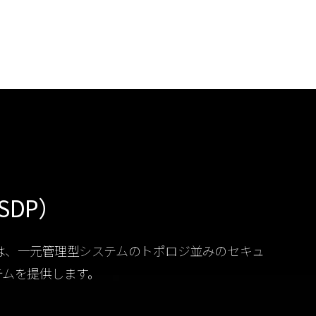
（OSDP）
y R2 は、一元管理型システムのトポロジ並みのセキュ
テムを提供します。