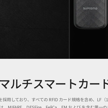
マルチスマートカー
術を採用しており、すべての RFID カード規格を含め、LF（125 
は、MIFARE、DESFire、FeliCa、EM および を含む