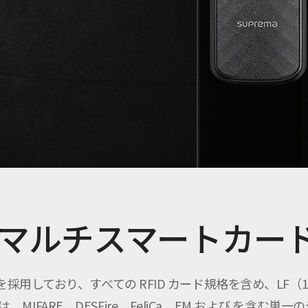
マルチスマートカー
術を採用しており、すべての RFID カード規格を含め、LF（125 
は、MIFARE、DESFire、FeliCa、EM および を含む