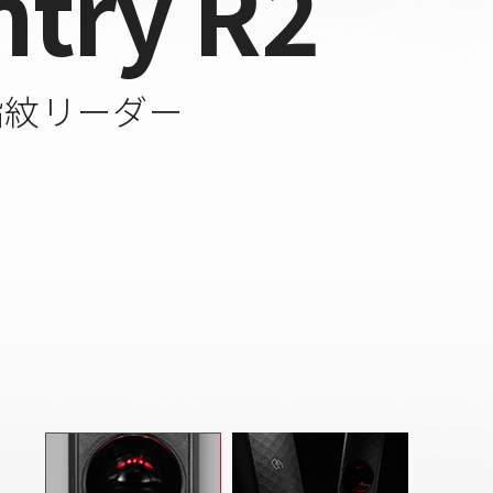
ntry R2
指紋リーダー