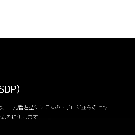
（OSDP）
y R2 は、一元管理型システムのトポロジ並みのセキュ
テムを提供します。