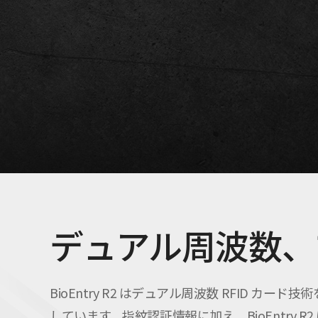
デュアル周波数、
BioEntry R2 はデュアル周波数 RFID カード技
しています。指紋認証情報に加え、BioEntry R2 