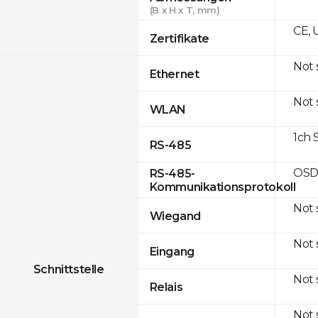
(B x H x T, mm)
CE, 
Zertifikate
Not
Ethernet
Not
WLAN
1ch 
RS-485
OSD
RS-485-
Kommunikationsprotokoll
Not
Wiegand
Not
Eingang
Schnittstelle
Not
Relais
Not