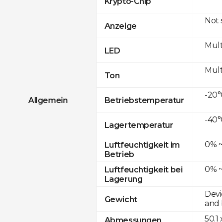
Krypto-Chip
Not
Anzeige
Mult
LED
Mult
Ton
-20°
Allgemein
Betriebstemperatur
-40°
Lagertemperatur
0% ~
Luftfeuchtigkeit im
Betrieb
0% ~
Luftfeuchtigkeit bei
Lagerung
Devi
Gewicht
and 
50.1
Abmessungen