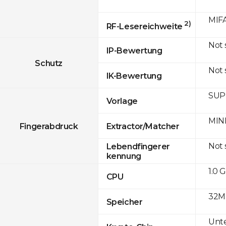
MIFA
2)
RF-Lesereichweite
Not
IP-Bewertung
Schutz
Not
IK-Bewertung
SUPR
Vorlage
MINE
Fingerabdruck
Extractor/Matcher
Not
Lebendfingerer
kennung
1.0 
CPU
32M
Speicher
Unte