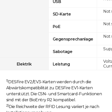
USB
Not
SD-Karte
Not
PoE
Not
Gegensprechanlage
Sup
Sabotage
Volt
Elektrik
Leistung
Curr
1)
DESFire EV2/EV3-Karten werden durch die
Abwärtskompatibilität zu DESFire EV1-Karten
unterstützt. Die CSN- und Smartcard-Funktionen
sind mit der BioEntry R2 kompatibel.
2)
Die Reichweite der RFID Lesung variiert je nach