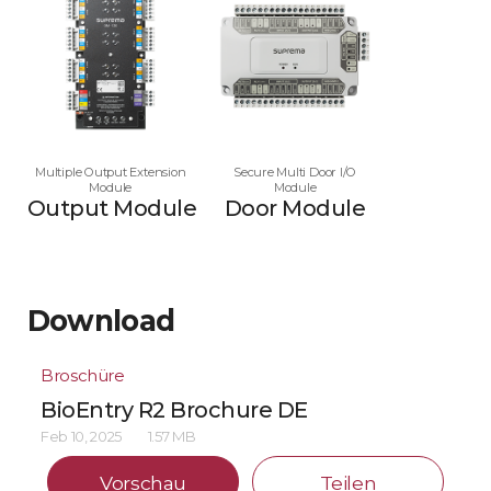
Multiple Output Extension
Secure Multi Door I/O
Module
Module
Output Module
Door Module
Download
Broschüre
BioEntry R2 Brochure DE
Feb 10, 2025
1.57 MB
Vorschau
Teilen