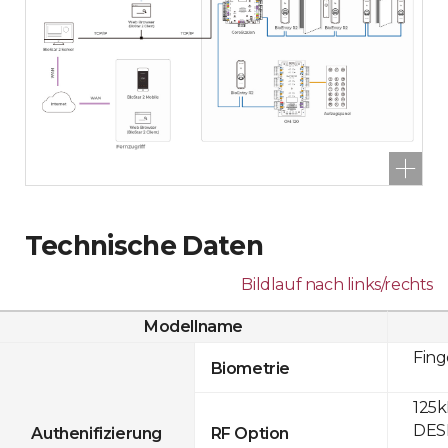
Technische Daten
Bildlauf nach links/rechts
Modellname
Fin
Biometrie
125k
DESF
Authenifizierung
RF Option