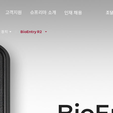
고객지원
슈프리마 소개
인재 채용
조
 장치
BioEntry R2