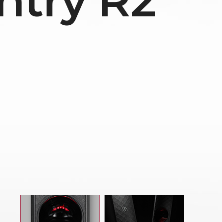
ntry R2
더