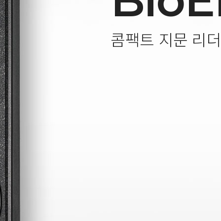
BioE
콤팩트 지문 리