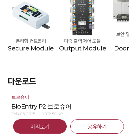
보안 멀티 도
분리형 컨트롤러
다중 출력 제어 모듈
모
Secure Module
Output Module
Door M
다운로드
브로슈어
BioEntry P2 브로슈어
Feb 06, 2025
1,022.50 KB
미리보기
공유하기