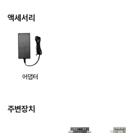
액세서리
어댑터
주변장치