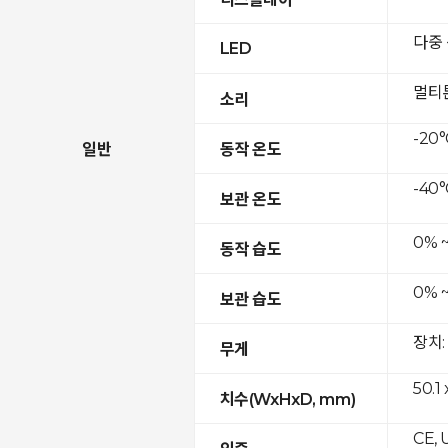
다중
LED
멀티
소리
-20°
일반
동작 온도
-40°
보관 온도
0% 
동작 습도
0% 
보관 습도
장치:
무게
50.1
치수(WxHxD, mm)
CE, 