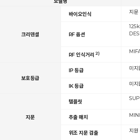
모델명
지문
바이오인식
125k
DESF
크리덴셜
RF 옵션
MIFA
2)
RF 인식거리
미지
IP 등급
보호등급
미지
IK 등급
SUPR
템플릿
MIN
지문
추출 매치
지원 
위조 지문 검출