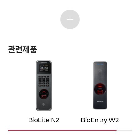
관련제품
BioLite N2
BioEntry W2