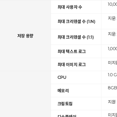
10,0
최대 사용자 수
지문: 
최대 크리덴셜 수 (1:N)
지문: 
저장 용량
최대 크리덴셜 수 (1:1)
1,00
최대 텍스트 로그
미지
최대 이미지 로그
1.0 
CPU
8GB
메모리
지원
크립토칩
미지
디스플레이