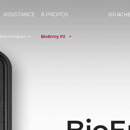
ASSISTANCE
À PROPOS
OÙ ACH
 biométriques
BioEntry P2