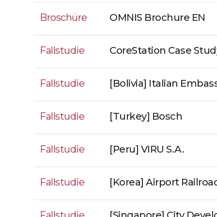
Broschüre
OMNIS Brochure EN
Fallstudie
CoreStation Case Stu
Fallstudie
[Bolivia] Italian Embas
Fallstudie
[Turkey] Bosch
Fallstudie
[Peru] VIRU S.A.
Fallstudie
[Korea] Airport Railroa
Fallstudie
[Singapore] City Deve