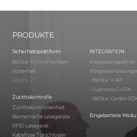
PRODUKTE
Sicherheitsplattform
INTEGRATION
BioStar X | On-Premises-
Integrationspartner
Sicherheit
Integrationslösung
BioStar 2
- BioStar X API
- Suprema G-SDK
Zutrittskontrolle
- BioStar Geräte-SD
Zutrittskontrolleinheit
Eingebettete Modu
Biometrische Lesegeräte
RFID-Lesegerät
Kabellose Türschlösser