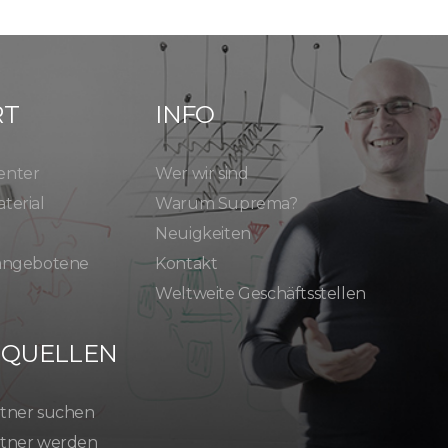
RT
INFO
enter
Wer wir sind
terial
Warum Suprema?
Neuigkeiten
 angebotene
Kontakt
Weltweite Geschäftsstellen
SQUELLEN
tner suchen
tner werden