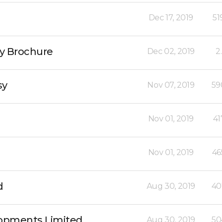
Dec 17, 2019
51
dy Brochure
Dec 02, 2019
2
sy
Nov 07, 2019
59
Nov 01, 2019
41
Nov 01, 2019
46
d
Aug 30, 2019
40
lopments Limited
Aug 30, 2019
50