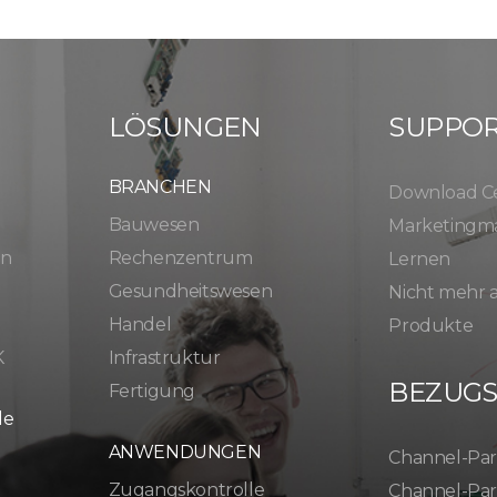
LÖSUNGEN
SUPPO
BRANCHEN
Download C
Bauwesen
Marketingma
en
Rechenzentrum
Lernen
Gesundheitswesen
Nicht mehr
Handel
Produkte
K
Infrastruktur
BEZUG
Fertigung
le
ANWENDUNGEN
Channel-Par
Zugangskontrolle
Channel-Par