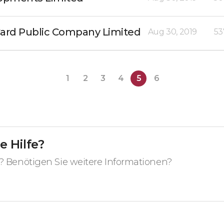
Card Public Company Limited
Aug 30, 2019
53
1
2
3
4
5
6
e Hilfe?
? Benötigen Sie weitere Informationen?