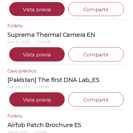
Vista previa
Compartir
Folleto
Suprema Thermal Camera EN
Nov 10, 2020
1.00 MB
Vista previa
Compartir
Caso práctico
[Pakistan] The first DNA Lab_ES
Feb 08, 2021
1.19 MB
Vista previa
Compartir
Folleto
Airfob Patch Brochure ES
Jan 21, 2021
1.55 MB