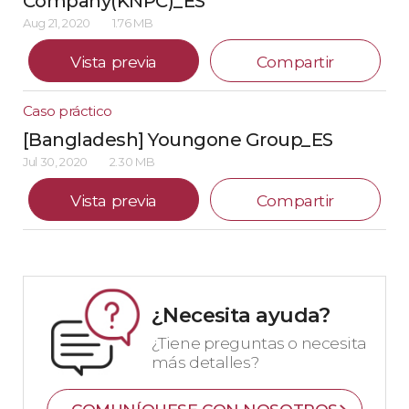
Company(KNPC)_ES
Aug 21, 2020
1.76 MB
Vista previa
Compartir
Caso práctico
[Bangladesh] Youngone Group_ES
Jul 30, 2020
2.30 MB
Vista previa
Compartir
¿Necesita ayuda?
¿Tiene preguntas o necesita
más detalles?