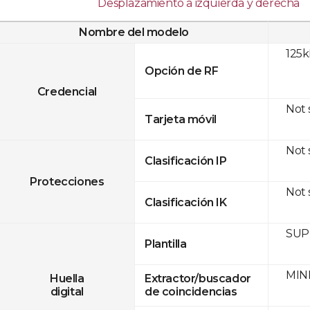
Desplazamiento a izquierda y derecha
Nombre del modelo
125
Opción de RF
Credencial
Not
Tarjeta móvil
Not
Clasificación IP
Protecciones
Not
Clasificación IK
SUPR
Plantilla
MINE
Huella
Extractor/buscador
digital
de coincidencias