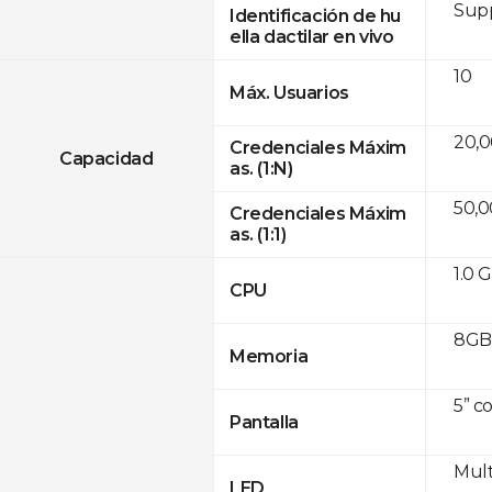
Sup
Identificación de hu
ella dactilar en vivo
10
Máx. Usuarios
20,
Credenciales Máxim
Capacidad
as. (1:N)
50,
Credenciales Máxim
as. (1:1)
1.0 
CPU
8GB 
Memoria
5” c
Pantalla
Mult
LED