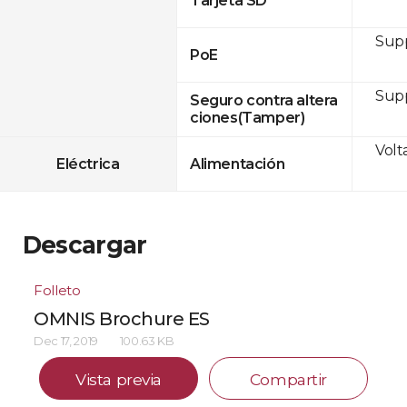
Tarjeta SD
Supp
PoE
Sup
Seguro contra altera
ciones(Tamper)
Volt
Eléctrica
Alimentación
Descargar
Folleto
OMNIS Brochure ES
Dec 17, 2019
100.63 KB
Vista previa
Compartir