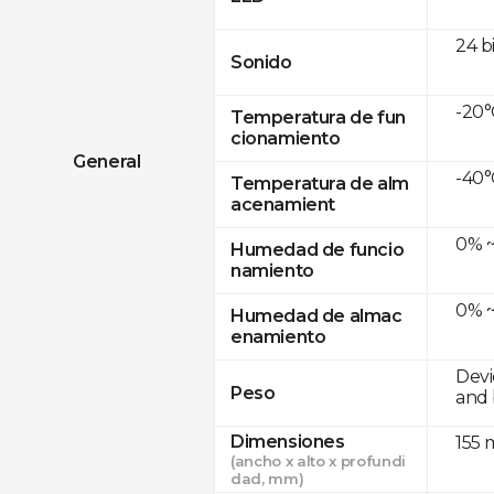
24 b
Sonido
-20°
Temperatura de fun
cionamiento
General
-40°
Temperatura de alm
acenamient
0% ~
Humedad de funcio
namiento
0% ~
Humedad de almac
enamiento
Devi
Peso
and 
Dimensiones
155 
(ancho x alto x profundi
dad, mm)