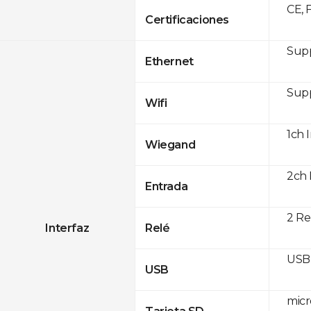
CE, 
Certificaciones
Supp
Ethernet
Supp
Wifi
1ch 
Wiegand
2ch 
Entrada
2 Re
Interfaz
Relé
USB 
USB
micr