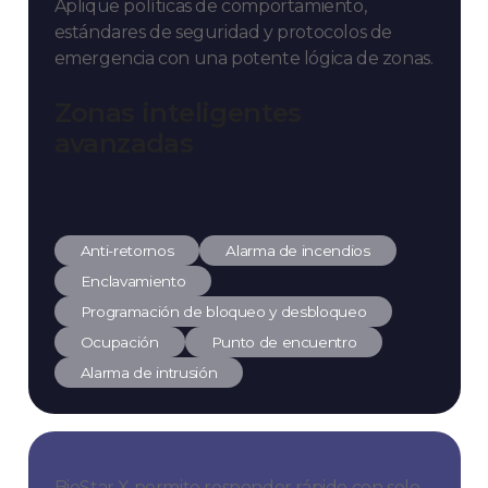
Aplique políticas de comportamiento,
estándares de seguridad y protocolos de
emergencia con una potente lógica de zonas.
Zonas inteligentes
avanzadas
Anti-retornos
Alarma de incendios
Enclavamiento
Programación de bloqueo y desbloqueo
Ocupación
Punto de encuentro
Alarma de intrusión
BioStar X permite responder rápido con solo