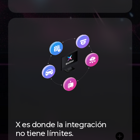
X es donde la integración
no tiene límites.
add_circle