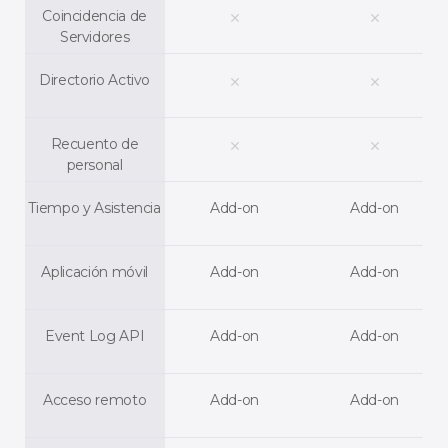
Coincidencia de
clear
clear
Servidores
Directorio Activo
clear
clear
Recuento de
clear
clear
personal
Tiempo y Asistencia
Add-on
Add-on
Aplicación móvil
Add-on
Add-on
Event Log API
Add-on
Add-on
Acceso remoto
Add-on
Add-on