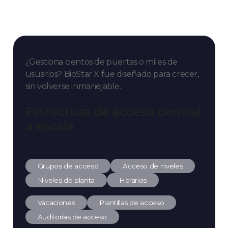
¿Gestiona cientos de puertas o miles de
usuarios?
BioStar X fue diseñado para crecer,
sin volverse inmanejable.
Estructura de acceso central
a escala
Grupos de acceso
Acceso de niveles
Niveles de planta
Horarios
Vacaciones
Plantillas de acceso
Auditorías de acceso