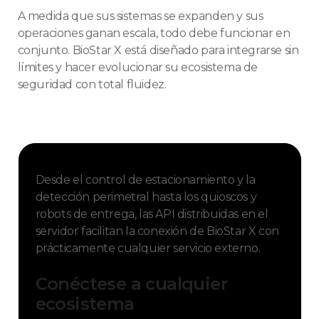
A medida que sus sistemas se expanden y sus
operaciones ganan escala, todo debe funcionar en
conjunto. BioStar X está diseñado para integrarse sin
límites y hacer evolucionar su ecosistema de
seguridad con total fluidez.
Desde el control de estacionamiento y la
detección perimetral hasta los quioscos y
robots de entrega, las API distribuidas en el
servidor facilitan la conexión de BioStar X con
prácticamente cualquier servicio externo.
Conéctese a cualquier
ecosistema