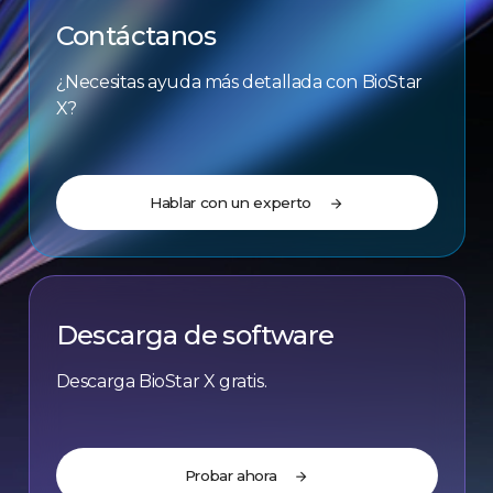
Contáctanos
¿Necesitas ayuda más detallada con BioStar
X?
Hablar con un experto
arrow_forward
Descarga de software
Descarga BioStar X gratis.
Probar ahora
arrow_forward