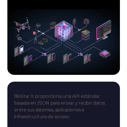
BioStar X proporciona una API estándar
basada en JSON para enviar y recibir datos
entre sus sistemas, aplicaciones e
infraestructura de acceso.