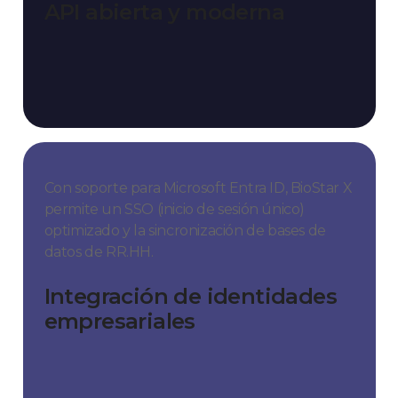
API abierta y moderna
Con soporte para Microsoft Entra ID, BioStar X
permite un SSO (inicio de sesión único)
optimizado y la sincronización de bases de
datos de RR.HH.
Integración de identidades
empresariales