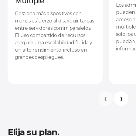
Múltiple
Los admi
pueden de
Gestiona más dispositivos con
acceso a
menos esfuerzo al distribuir tareas
múltiple
entre servidores comm paralelos.
solo los
El uso compartido de recursos
puedan v
asegura una escalabilidad fluida y
informac
un alto rendimiento, incluso en
grandes despliegues.
❮
❯
Elija su plan.