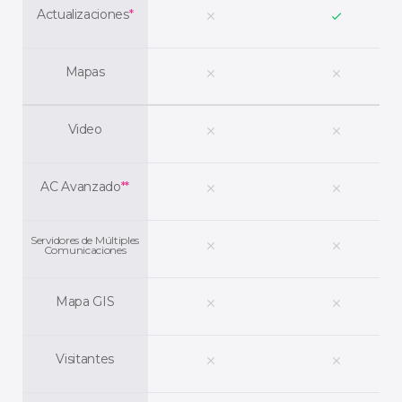
Actualizaciones
*
clear
check
Mapas
clear
clear
Video
clear
clear
AC Avanzado
**
clear
clear
Servidores de Múltiples
clear
clear
Comunicaciones
Mapa GIS
clear
clear
Visitantes
clear
clear