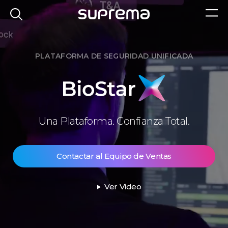
PLATAFORMA DE SEGURIDAD UNIFICADA
BioStar
Una Plataforma. Confianza Total.
X
Contactar al Equipo de Ventas
Ver Video
play_arrow