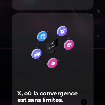
X, où la convergence
est sans limites.
add_circle