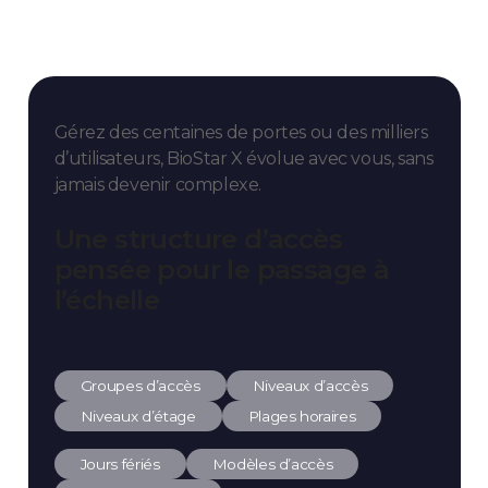
Gérez des centaines de portes ou des milliers
d’utilisateurs,
BioStar X évolue avec vous, sans
jamais devenir complexe.
Une structure d’accès
pensée pour le passage à
l’échelle
Groupes d’accès
Niveaux d’accès
Niveaux d’étage
Plages horaires
Jours fériés
Modèles d’accès