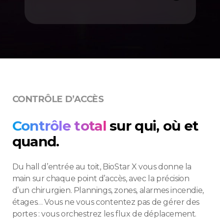
CONTRÔLE D’ACCÈS
Contrôle total
sur qui, où et
quand.
Du hall d’entrée au toit, BioStar X vous donne la
main sur chaque point d’accès, avec la précision
d’un chirurgien. Plannings, zones, alarmes incendie,
étages… Vous ne vous contentez pas de gérer des
portes : vous orchestrez les flux de déplacement.