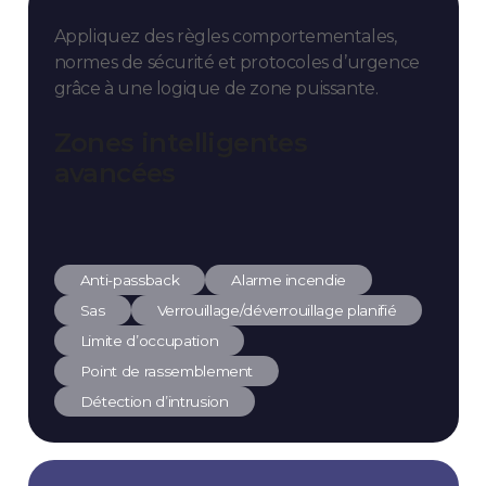
Appliquez des règles comportementales,
normes de sécurité et protocoles d’urgence
grâce à une logique de zone puissante.
Zones intelligentes
avancées
Anti-passback
Alarme incendie
Sas
Verrouillage/déverrouillage planifié
Limite d’occupation
Point de rassemblement
Détection d’intrusion