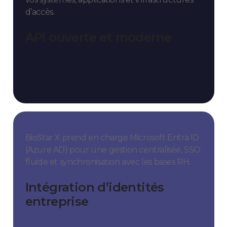
d’accès.
API ouverte et moderne
BioStar X prend en charge Microsoft Entra ID
(Azure AD) pour une gestion centralisée, SSO
fluide et synchronisation avec les bases RH.
Intégration d’identités
entreprise