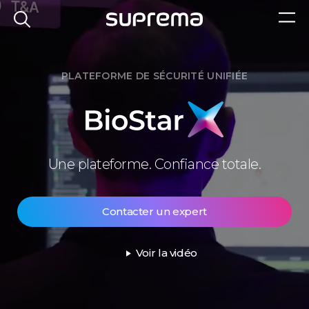
PLATEFORME DE SÉCURITÉ UNIFIÉE
BioStar
Une plateforme. Confiance totale.
X
Contacter un expert
Voir la vidéo
play_arrow