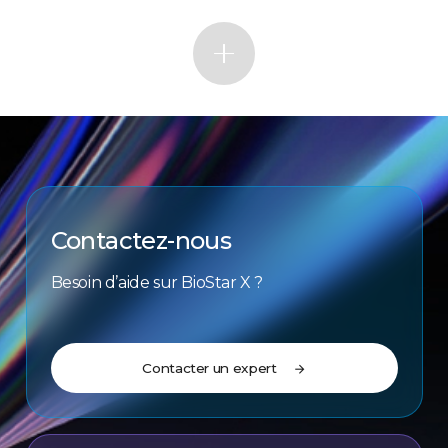
Contactez-nous
Besoin d’aide sur BioStar X ?
Contacter un expert
arrow_forward