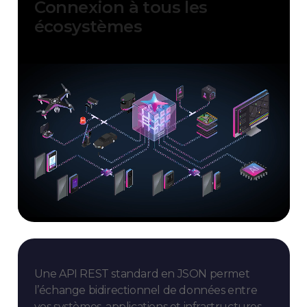
Connexion à tous les
écosystèmes
Une API REST standard en JSON permet
l’échange bidirectionnel de données entre
vos systèmes, applications et infrastructures