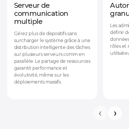
Serveur de
Autor
communication
granu
multiple
Les admi
définir d
Gérez plus de dispositifs sans
données 
surcharger le système grâce à une
rôles et
distribution intelligente des tâches
utilisate
sur plusieurs serveurs comm en
parallèle. Le partage de ressources
garantit performance et
évolutivité, même sur les
déploiements massifs.
❮
❯