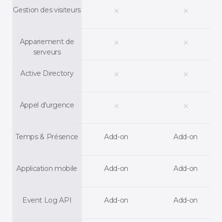
Gestion des visiteurs
clear
clear
Appariement de
clear
clear
serveurs
Active Directory
clear
clear
Appel d’urgence
clear
clear
Temps & Présence
Add-on
Add-on
Application mobile
Add-on
Add-on
Event Log API
Add-on
Add-on