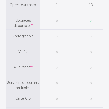
Opérateurs max.
1
10
Upgrades
clear
check
disponibles
*
Cartographie
clear
clear
Vidéo
clear
clear
AC avancé
**
clear
clear
Serveurs de comm.
clear
clear
multiples
Carte GIS
clear
clear