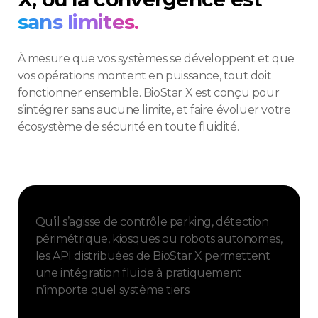
sans limites.
À mesure que vos systèmes se développent et que
vos opérations montent en puissance, tout doit
fonctionner ensemble. BioStar X est conçu pour
s’intégrer sans aucune limite, et faire évoluer votre
écosystème de sécurité en toute fluidité.
Qu’il s’agisse de contrôle parking, détection
périmétrique, kiosques ou robots autonomes,
les API distribuées de BioStar X permettent
une intégration fluide à pratiquement
n’importe quel système tiers.