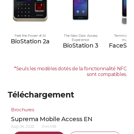
Feel the Power of AI
The New Door Access
Terminal av
BioStation 2a
Experience
multim
BioStation 3
FaceStat
*Seuls les modèles dotés de la fonctionnalité NFC
sont compatibles.
Téléchargement
Brochures
Suprema Mobile Access EN
Aug 04, 2022
3.44 MB