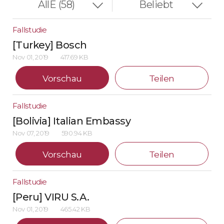
Fallstudie
[Turkey] Bosch
Nov 01, 2019
417.69 KB
Vorschau
Teilen
Fallstudie
[Bolivia] Italian Embassy
Nov 07, 2019
590.94 KB
Vorschau
Teilen
Fallstudie
[Peru] VIRU S.A.
Nov 01, 2019
465.42 KB