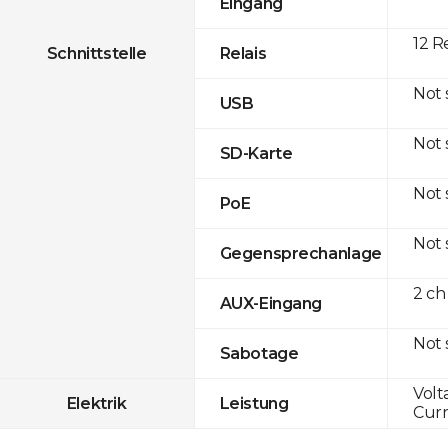
Eingang
12 R
Schnittstelle
Relais
Not
USB
Not
SD-Karte
Not
PoE
Not
Gegensprechanlage
2 ch
AUX-Eingang
Not
Sabotage
Volt
Elektrik
Leistung
Curr