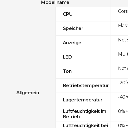
Modellname
Cor
CPU
Flas
Speicher
Not
Anzeige
Mult
LED
Not
Ton
-20°
Betriebstemperatur
Allgemein
-40°
Lagertemperatur
0% ~
Luftfeuchtigkeit im
Betrieb
0% ~
Luftfeuchtigkeit bei