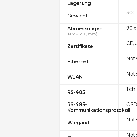
Lagerung
300
Gewicht
90 x
Abmessungen
(B x H x T, mm)
CE, 
Zertifikate
Not
Ethernet
Not
WLAN
1 ch
RS-485
OSD
RS-485-
Kommunikationsprotokoll
Not
Wiegand
Not