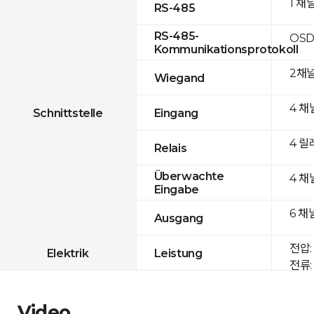
1 채
RS-485
RS-485-
OSD
Kommunikationsprotokoll
2채
Wiegand
4 채
Schnittstelle
Eingang
4 릴
Relais
Überwachte
4 채
Eingabe
6 채
Ausgang
전압: 
Elektrik
Leistung
전류: 
Video