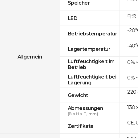
Speicher
다중
LED
-20°
Betriebstemperatur
-40°
Lagertemperatur
Allgemein
Luftfeuchtigkeit im
0% 
Betrieb
Luftfeuchtigkeit bei
0% 
Lagerung
220 
Gewicht
130 
Abmessungen
(B x H x T, mm)
CE, 
Zertifikate