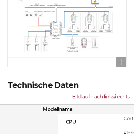
Technische Daten
Bildlauf nach links/rechts
Modellname
Cor
CPU
Flas