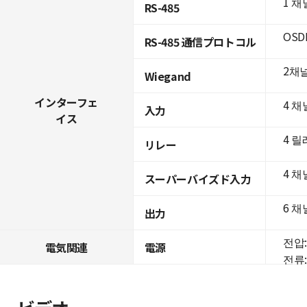
1 채
RS-485
OSD
RS-485 通信プロトコル
2채
Wiegand
インターフェ
4 채
入力
イス
4 
リレー
4 채
スーパーバイズド入力
6 채
出力
전압: 
電気関連
電源
전류: