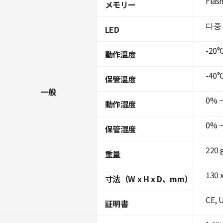
Flas
メモリー
다중
LED
-20°C
動作温度
-40°C
保管温度
一般
0% 
動作湿度
0% 
保管湿度
220 
重量
130 
寸法（W x H x D、mm）
CE, 
証明書