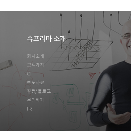
슈프리마 소개
회사소개
고객가치
CI
보도자료
칼럼/ 블로그
문의하기
IR