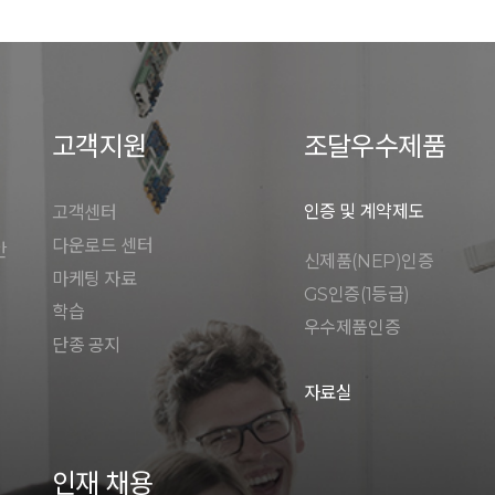
고객지원
조달우수제품
인증 및 계약제도
고객센터
다운로드 센터
안
신제품(NEP)인증
마케팅 자료
GS인증(1등급)
학습
우수제품인증
단종 공지
자료실
인재 채용