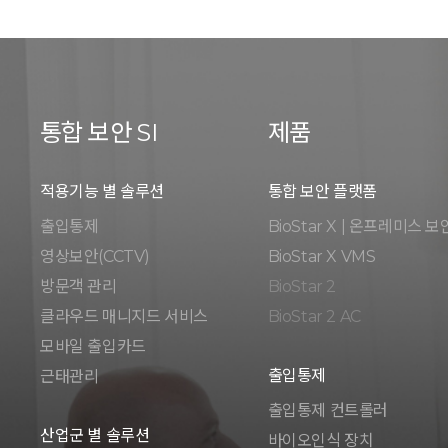
통합 보안 SI
제품
적용기능 별 솔루션
통합 보안 플랫폼
출입통제
BioStar X | 온프레미스 보
영상보안(CCTV)
BioStar X VMS
방문객 관리
BioStar 2
클라우드 매니지드 서비스
BioStar 2 AC
모바일 출입카드
출입통제
근태관리
출입통제 컨트롤러
산업군 별 솔루션
바이오인식 장치