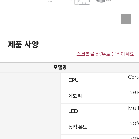
제품 사양
스크롤을 좌/우로 움직이세요
모델명
Cor
CPU
128 
메모리
Mult
LED
-20°
동작 온도