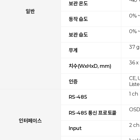
-40°
보관 온도
일반
0% ~
동작 습도
0% ~
보관 습도
37 g
무게
36 x
치수(WxHxD, mm)
CE, 
인증
List
1 ch
RS-485
OSD
RS-485 통신 프로토콜
인터페이스
2 ch
Input