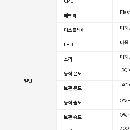
CPU
Flas
메모리
미지
디스플레이
다중
LED
미지
소리
-20°
동작 온도
일반
-40°
보관 온도
0% 
동작 습도
0% 
보관 습도
300