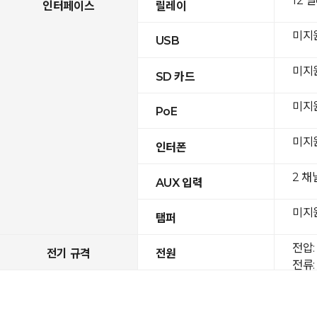
12 
인터페이스
릴레이
미지
USB
미지
SD 카드
미지
PoE
미지
인터폰
2 채
AUX 입력
미지
탬퍼
전압: 
전기 규격
전원
전류: 