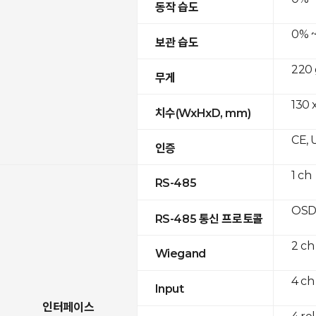
동작 습도
0% ~
보관 습도
220 
무게
130 
치수(WxHxD, mm)
CE, 
인증
1 ch
RS-485
OSD
RS-485 통신 프로토콜
2 ch
Wiegand
4 ch
Input
인터페이스