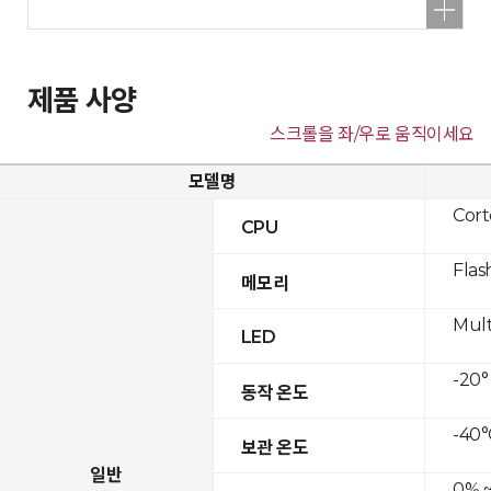
제품 사양
스크롤을 좌/우로 움직이세요
모델명
Cor
CPU
Flas
메모리
Mult
LED
-20°
동작 온도
-40°
보관 온도
일반
0% ~