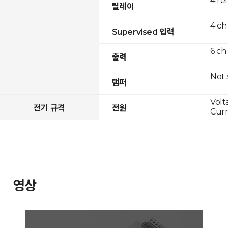
4 re
릴레이
4 ch
Supervised 입력
6 ch
출력
Not
탬퍼
Volt
전기 규격
전원
Curr
영상