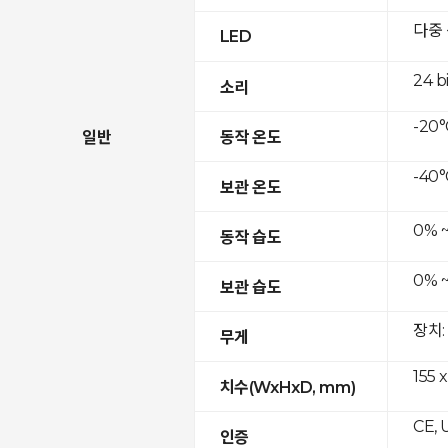
다중
LED
24 b
소리
-20°
일반
동작 온도
-40°
보관 온도
0% 
동작 습도
0% 
보관 습도
장치:
무게
155 x
치수(WxHxD, mm)
CE, 
인증