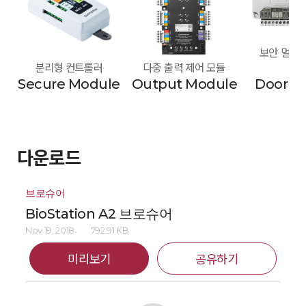
보안 멀티 도
분리형 컨트롤러
다중 출력 제어 모듈
모
Secure Module
Output Module
Door M
다운로드
브로슈어
BioStation A2 브로슈어
Nov 19, 2018
792.91 KB
미리보기
공유하기