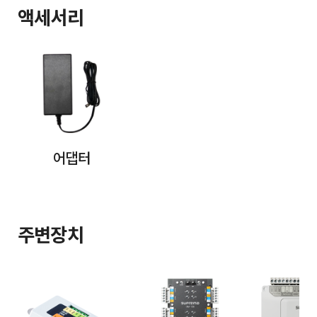
액세서리
어댑터
주변장치