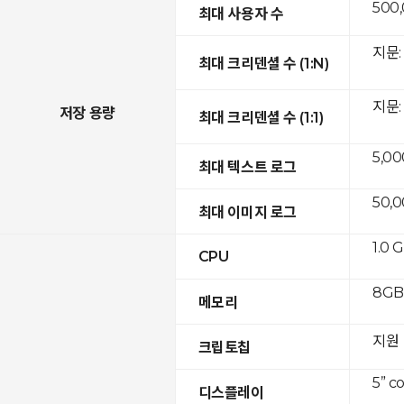
500
최대 사용자 수
지문: 
최대 크리덴셜 수 (1:N)
지문: 
저장 용량
최대 크리덴셜 수 (1:1)
5,00
최대 텍스트 로그
50,
최대 이미지 로그
1.0 
CPU
8GB 
메모리
지원
크립토칩
5” c
디스플레이