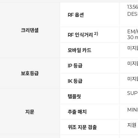
13.5
DESF
RF 옵션
크리덴셜
EM/H
2)
RF 인식거리
30 
미지
모바일 카드
미지
IP 등급
보호등급
미지
IK 등급
SUPR
템플릿
MIN
지문
추출 매치
지원
위조 지문 검출