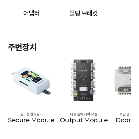
어댑터
틸팅 브래킷
주변장치
분리형 컨트롤러
다중 출력 제어 모듈
보안 멀티 도어 
Secure Module
Output Module
Door M