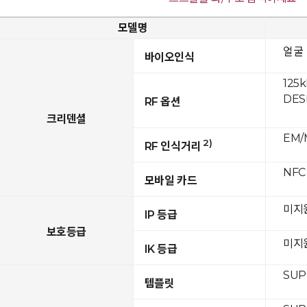
모델명
얼굴
바이오인식
125k
DESF
RF 옵션
크리덴셜
EM/M
2)
RF 인식거리
NFC
모바일 카드
미지
IP 등급
보호등급
미지
IK 등급
SUP
템플릿