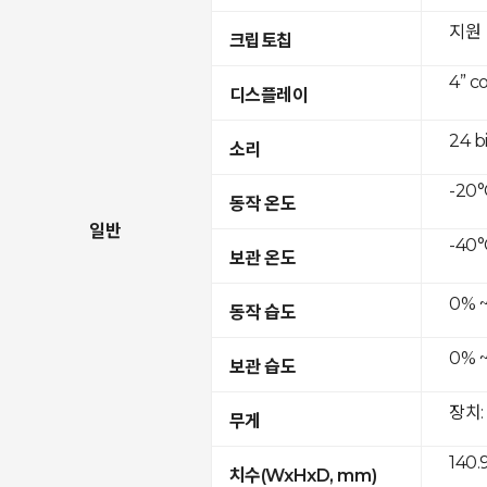
지원
크립토칩
4” c
디스플레이
24 b
소리
-20°
동작 온도
일반
-40°
보관 온도
0% 
동작 습도
0% 
보관 습도
장치:
무게
140.
치수(WxHxD, mm)