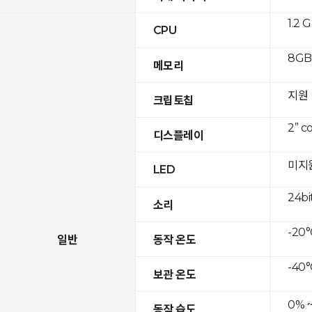
1.2 
CPU
8GB 
메모리
지원
크립토칩
2” c
디스플레이
미지
LED
24bi
소리
-20°
일반
동작 온도
-40°
보관 온도
0% 
동작 습도