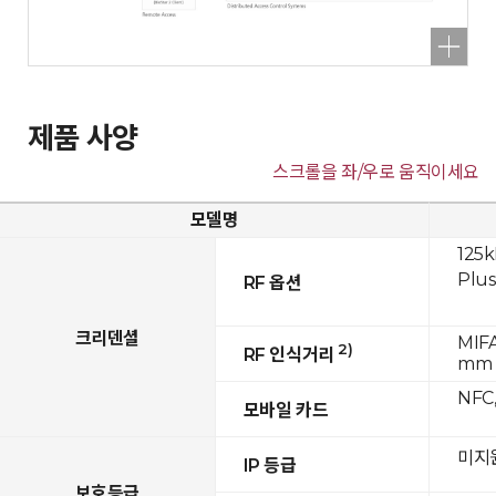
제품 사양
스크롤을 좌/우로 움직이세요
모델명
125k
Plus
RF 옵션
크리덴셜
MIFA
2)
RF 인식거리
mm
NFC,
모바일 카드
미지
IP 등급
보호등급