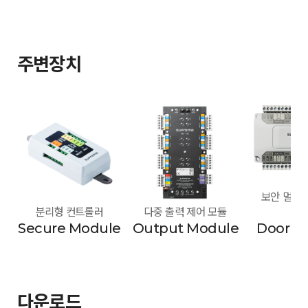
주변장치
보안 멀티 도
분리형 컨트롤러
다중 출력 제어 모듈
모
Secure Module
Output Module
Door M
다운로드