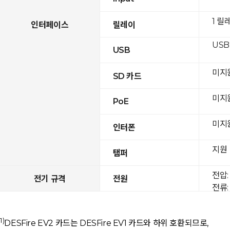
1 릴
인터페이스
릴레이
USB 
USB
미지
SD 카드
미지
PoE
미지
인터폰
지원
탬퍼
전압: 
전기 규격
전원
전류: 
1)
DESFire EV2 카드는 DESFire EV1 카드와 하위 호환되므로,