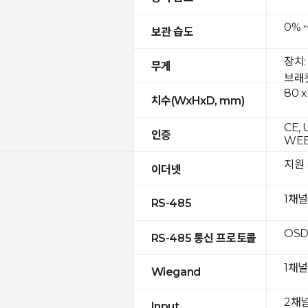
0% 
보관 습도
장치:
무게
브래킷
80 x
치수(WxHxD, mm)
CE, 
인증
WE
지원 (
이더넷
1채널
RS-485
OSD
RS-485 통신 프로토콜
1채널
Wiegand
2채
Input