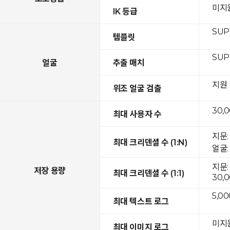
미지
IK 등급
SUP
템플릿
SUP
얼굴
추출 매치
지원
위조 얼굴 검출
30,
최대 사용자 수
지문:
최대 크리덴셜 수 (1:N)
얼굴: 
지문:
저장 용량
최대 크리덴셜 수 (1:1)
30,
5,00
최대 텍스트 로그
미지
최대 이미지 로그