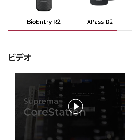
BioEntry R2
XPass D2
ビデオ