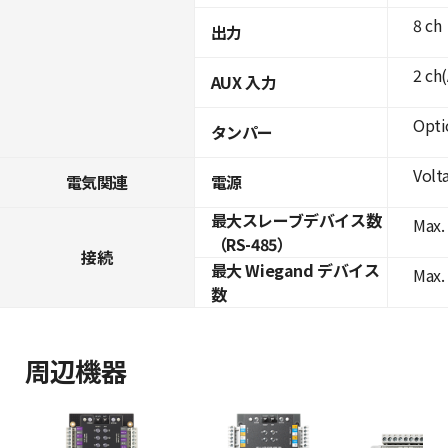
8 ch
出力
2 ch
AUX 入力
Opti
タンパー
Volta
電気関連
電源
最大スレーブデバイス数
Max. 
（RS-485）
接続
最大 Wiegand デバイス
Max.
数
周辺機器