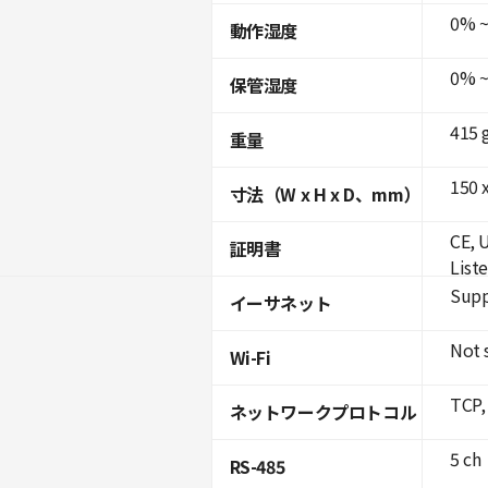
0% ~
動作湿度
0% ~
保管湿度
415 
重量
150 x
寸法（W x H x D、mm）
CE, 
証明書
List
Supp
イーサネット
Not 
Wi-Fi
TCP,
ネットワークプロトコル
5 ch
RS-485