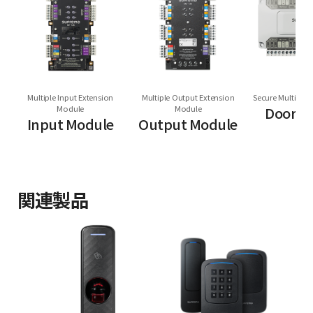
Multiple Input Extension
Multiple Output Extension
Secure Multi Do
Module
Module
Door M
Input Module
Output Module
関連製品