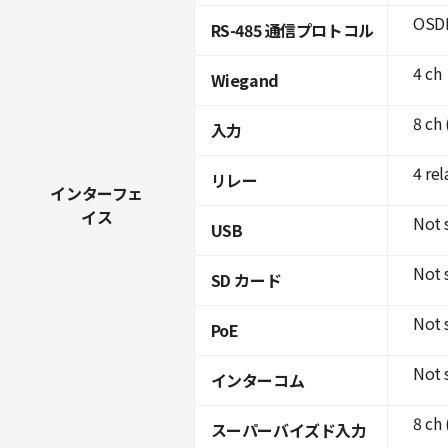
OSDP
RS-485 通信プロトコル
4 ch
Wiegand
8 ch
入力
4 rel
リレー
インターフェ
イス
Not 
USB
Not 
SD カード
Not 
PoE
Not 
インターコム
8 ch
スーパーバイズド入力