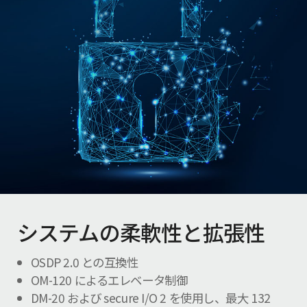
システムの柔軟性と拡張性
OSDP 2.0 との互換性
OM-120 によるエレベータ制御
DM-20 および secure I/O 2 を使用し、最大 132