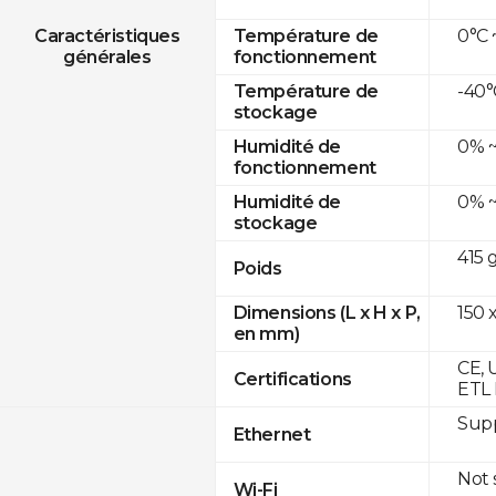
0°C 
Caractéristiques
Température de
générales
fonctionnement
-40°
Température de
stockage
0% ~
Humidité de
fonctionnement
0% ~
Humidité de
stockage
415 
Poids
150 x
Dimensions (L x H x P,
en mm)
CE, 
Certifications
ETL 
Supp
Ethernet
Not
Wi-Fi