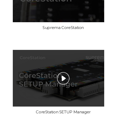
Suprema CoreStation
CoreStation SETUP Manager