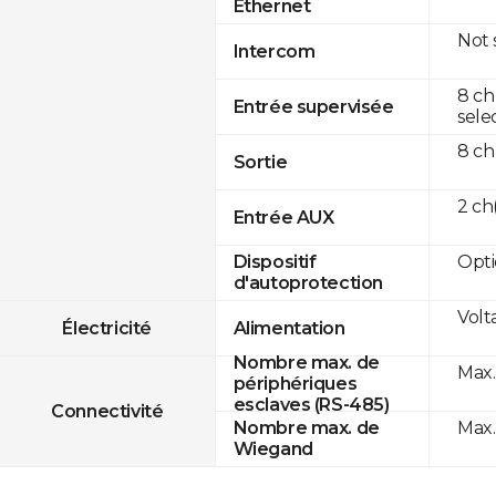
Ethernet
Not
Intercom
8 ch
Entrée supervisée
sele
8 ch
Sortie
2 c
Entrée AUX
Opti
Dispositif
d'autoprotection
Volt
Électricité
Alimentation
Nombre max. de
Max.
périphériques
esclaves (RS-485)
Connectivité
Max.
Nombre max. de
Wiegand