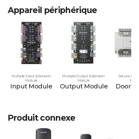
Appareil périphérique
Multiple Input Extension
Multiple Output Extension
Secure Multi
Module
Module
Modu
Input Module
Output Module
Door M
Produit connexe