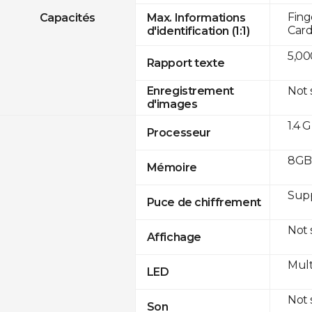
Fing
Capacités
Max. Informations
Card
d'identification (1:1)
5,00
Rapport texte
Not
Enregistrement
d'images
1.4 
Processeur
8GB 
Mémoire
Sup
Puce de chiffrement
Not
Affichage
Mult
LED
Not
Son