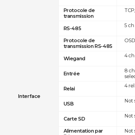
TCP
Protocole de
transmission
5 ch
RS-485
OSD
Protocole de
transmission RS-485
4 ch
Wiegand
8 ch
Entrée
sele
4 re
Relai
Interface
Not
USB
Not
Carte SD
Not
Alimentation par