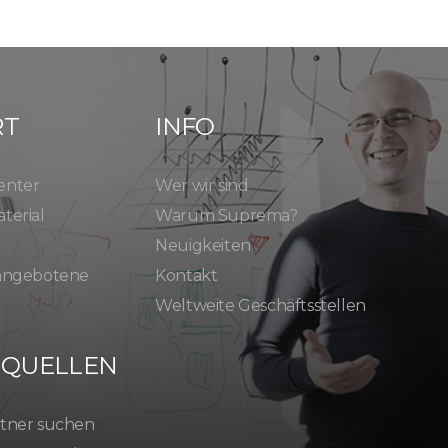
RT
INFO
enter
Wer wir sind
terial
Warum Suprema?
Neuigkeiten
 angebotene
Kontakt
Weltweite Geschäftsstellen
SQUELLEN
tner suchen