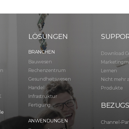
LÖSUNGEN
SUPPO
BRANCHEN
Download C
Bauwesen
Marketingma
en
Rechenzentrum
Lernen
Gesundheitswesen
Nicht mehr
Handel
Produkte
K
Infrastruktur
BEZUG
Fertigung
le
ANWENDUNGEN
Channel-Par