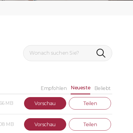
Neueste
Empfohlen
Beliebt
.66 MB
Vorschau
Teilen
.08 MB
Vorschau
Teilen