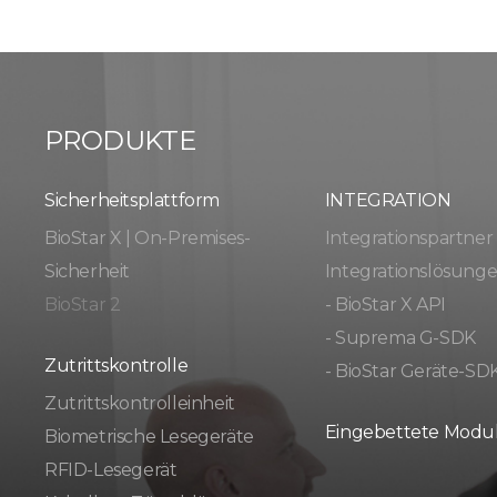
PRODUKTE
Sicherheitsplattform
INTEGRATION
BioStar X | On-Premises-
Integrationspartner
Sicherheit
Integrationslösung
BioStar 2
- BioStar X API
- Suprema G-SDK
Zutrittskontrolle
- BioStar Geräte-SD
Zutrittskontrolleinheit
Eingebettete Modu
Biometrische Lesegeräte
RFID-Lesegerät