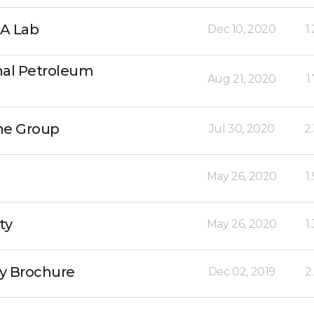
NA Lab
Dec 10, 2020
1
nal Petroleum
Aug 21, 2020
1
ne Group
Jul 30, 2020
2
May 26, 2020
1
ty
May 26, 2020
1
dy Brochure
Dec 02, 2019
2