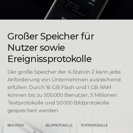
Großer Speicher für
Nutzer sowie
Ereignissprotokolle
Der große Speicher der X-Station 2 kann jede
Anforderung von Unternehmen ausreichend
erfüllen. Durch 16 GB Flash und 1 GB RAM
können bis zu 500.000 Benutzer,
5 Millionen
Textprotokolle und 50.000 Bildprotokolle
gespeichert werden.
BENUTZER
BILDPROTOKOLLE
TEXTPROTOKOLLE