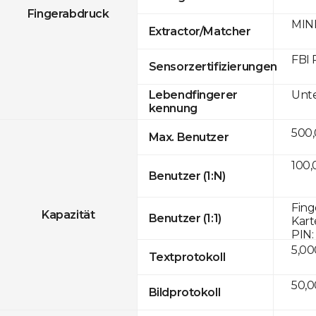
Fingerabdruck
MINE
Extractor/Matcher
FBI 
Sensorzertifizierungen
Unte
Lebendfingerer
kennung
500
Max. Benutzer
100,
Benutzer (1:N)
Fing
Kapazität
Benutzer (1:1)
Kart
PIN:
5,00
Textprotokoll
50,
Bildprotokoll