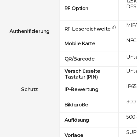
125k
DESF
RF Option
MIFA
2)
RF-Lesereichweite
Authenifizierung
NFC,
Mobile Karte
Unte
QR/Barcode
Unte
Verschlüsselte
Tastatur (PIN)
IP65
Schutz
IP-Bewertung
300 
Bildgröße
500 
Auflösung
SUPR
Vorlage