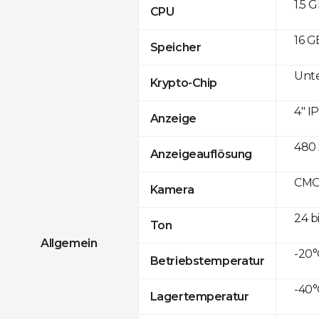
1.5 
CPU
16 G
Speicher
Unte
Krypto-Chip
4" I
Anzeige
480 
Anzeigeauflösung
CMOS
Kamera
24 b
Ton
Allgemein
-20°
Betriebstemperatur
-40°
Lagertemperatur