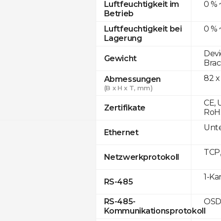
0 % 
Luftfeuchtigkeit im
Betrieb
0 % 
Luftfeuchtigkeit bei
Lagerung
Devi
Gewicht
Brac
82 x
Abmessungen
(B x H x T, mm)
CE, 
Zertifikate
RoH
Unte
Ethernet
TCP
Netzwerkprotokoll
1-Ka
RS-485
OSD
RS-485-
Kommunikationsprotokoll