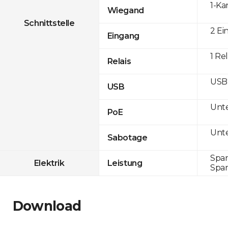
1-Ka
Wiegand
Schnittstelle
2 Ei
Eingang
1 Rel
Relais
USB 
USB
Unte
PoE
Unte
Sabotage
Span
Elektrik
Leistung
Span
Download