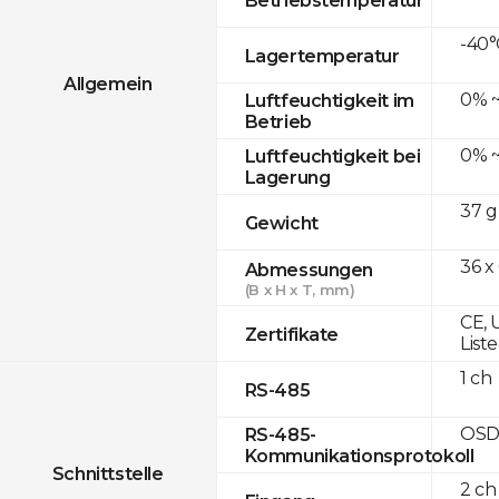
-40°
Lagertemperatur
Allgemein
0% ~
Luftfeuchtigkeit im
Betrieb
0% ~
Luftfeuchtigkeit bei
Lagerung
37 g
Gewicht
36 x
Abmessungen
(B x H x T, mm)
CE, 
Zertifikate
List
1 ch
RS-485
OSD
RS-485-
Kommunikationsprotokoll
Schnittstelle
2 ch