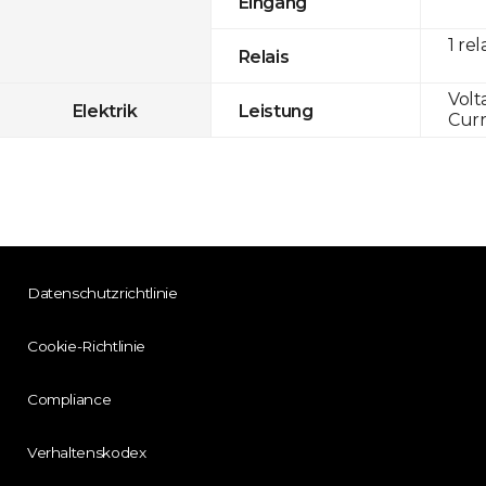
Eingang
1 rel
Relais
Volt
Elektrik
Leistung
Curr
Datenschutzrichtlinie
Cookie-Richtlinie
Compliance
Verhaltenskodex