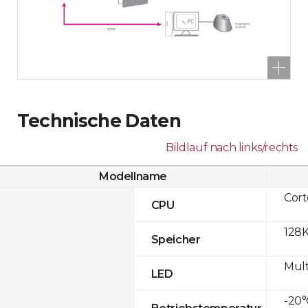
Technische Daten
Bildlauf nach links/rechts
Modellname
Cor
CPU
128K
Speicher
Mult
LED
-20°
Betriebstemperatur