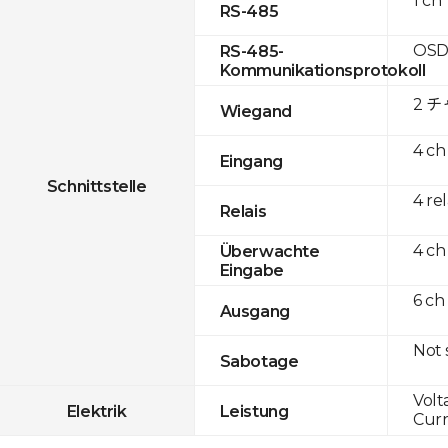
1 ch
RS-485
OSD
RS-485-
Kommunikationsprotokoll
2 
Wiegand
4 ch
Eingang
Schnittstelle
4 re
Relais
4 ch
Überwachte
Eingabe
6 ch
Ausgang
Not
Sabotage
Volt
Elektrik
Leistung
Curr