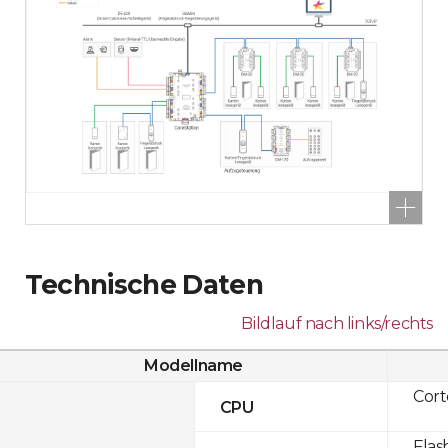
Technische Daten
Bildlauf nach links/rechts
Modellname
Cor
CPU
Flas