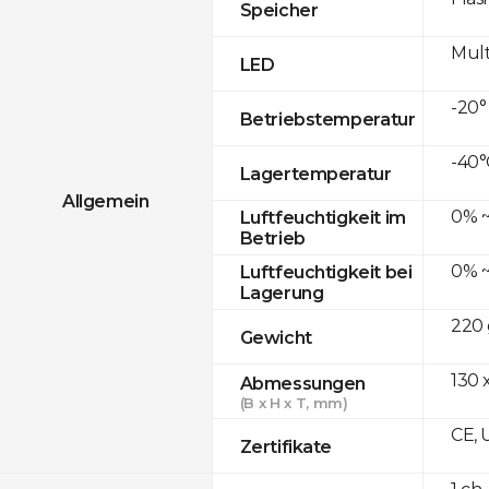
Speicher
Mult
LED
-20°
Betriebstemperatur
-40°
Lagertemperatur
Allgemein
0% ~
Luftfeuchtigkeit im
Betrieb
0% ~
Luftfeuchtigkeit bei
Lagerung
220 
Gewicht
130 x
Abmessungen
(B x H x T, mm)
CE, 
Zertifikate