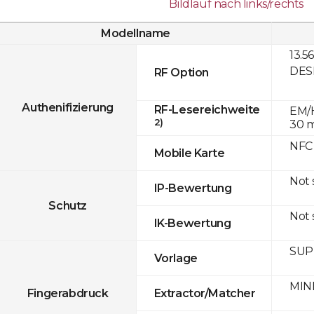
Bildlauf nach links/rechts
Modellname
13.5
DESF
RF Option
Authenifizierung
RF-Lesereichweite
EM/H
2)
30 
NFC
Mobile Karte
Not
IP-Bewertung
Schutz
Not
IK-Bewertung
SUPR
Vorlage
MINE
Fingerabdruck
Extractor/Matcher