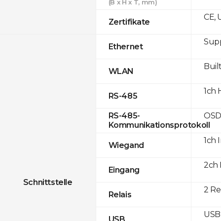
(B x H x T, mm)
CE, 
Zertifikate
Supp
Ethernet
Built
WLAN
1ch 
RS-485
OSD
RS-485-
Kommunikationsprotokoll
1ch 
Wiegand
2ch 
Eingang
Schnittstelle
2 Re
Relais
USB 
USB