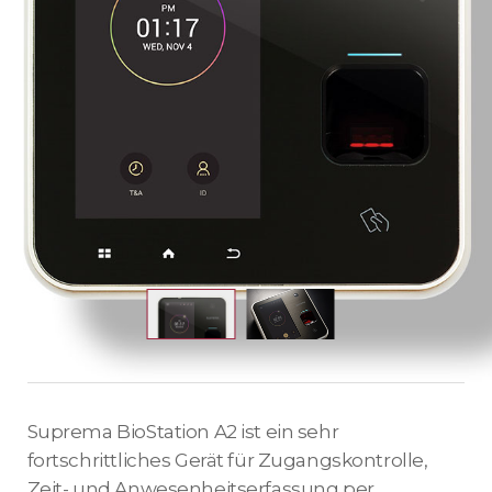
Suprema BioStation A2 ist ein sehr
fortschrittliches Gerät für Zugangskontrolle,
Zeit- und Anwesenheitserfassung per