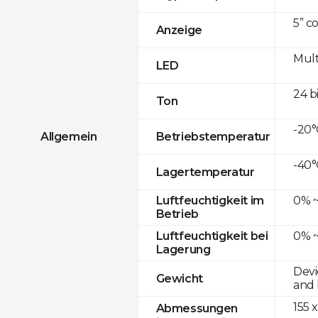
5” c
Anzeige
Mult
LED
24 b
Ton
-20°
Allgemein
Betriebstemperatur
-40°
Lagertemperatur
0% ~
Luftfeuchtigkeit im
Betrieb
0% ~
Luftfeuchtigkeit bei
Lagerung
Devi
Gewicht
and 
155 x
Abmessungen