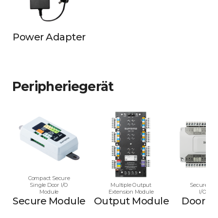
Power Adapter
Peripheriegerät
Compact Secure
Single Door I/O
Multiple Output
Secure Mul
Module
Extension Module
I/O Mo
Secure Module
Output Module
Door M