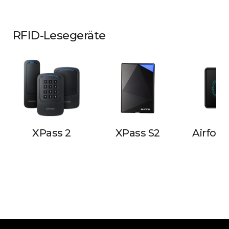
RFID-Lesegeräte
XPass 2
XPass S2
Airfob 