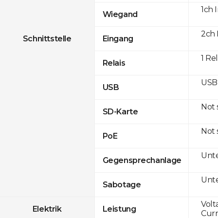
1ch 
Wiegand
2ch 
Schnittstelle
Eingang
1 Re
Relais
USB 
USB
Not
SD-Karte
Not
PoE
Unte
Gegensprechanlage
Unte
Sabotage
Volt
Elektrik
Leistung
Curr