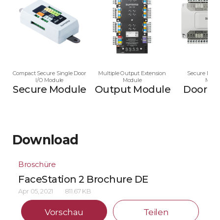
Compact Secure Single Door
Multiple Output Extension
Secure Multi
I/O Module
Module
Modu
Secure Module
Output Module
Door M
Download
Broschüre
FaceStation 2 Brochure DE
Apr 05, 2021
811.67 KB
Vorschau
Teilen