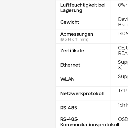
0% ~
Luftfeuchtigkeit bei
Lagerung
Devi
Gewicht
Brac
140.
Abmessungen
(B x H x T, mm)
CE, 
Zertifikate
REA
Supp
Ethernet
X)
Supp
WLAN
TCP
Netzwerkprotokoll
1ch 
RS-485
OSD
RS-485-
Kommunikationsprotokoll