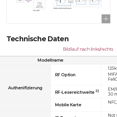
Technische Daten
Bildlauf nach links/rechts
Modellname
125k
MIFA
RF Option
Feli
Authenifizierung
EM/H
2)
RF-Lesereichweite
30 
NFC,
Mobile Karte
Not