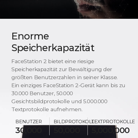
Enorme
Speicherkapazität
FaceStation 2 bietet eine riesige
Speicherkapazität zur Bewältigung der
größten Benutzerzahlen in seiner Klasse.
Ein einziges FaceStation 2-Gerät kann bis zu
30.000 Benutzer, 50.000
Gesichtsbildprotokolle und 5.000.000
Textprotokolle aufnehmen.
BENUTZER
BILDPROTOKOLLE
TEXTPROTOKOLLE
30,000
50,000
5,000,000