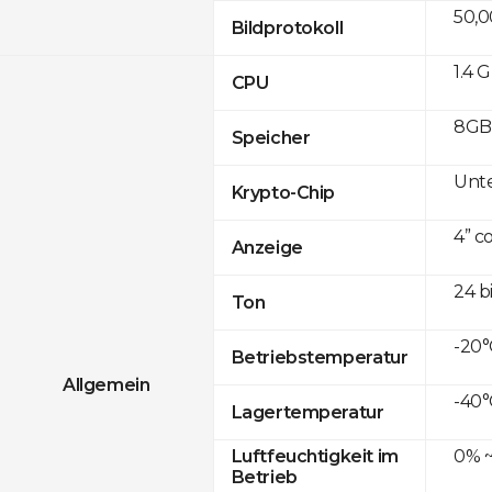
50,
Bildprotokoll
1.4 
CPU
8GB 
Speicher
Unte
Krypto-Chip
4” c
Anzeige
24 b
Ton
-20°
Betriebstemperatur
Allgemein
-40°
Lagertemperatur
0% ~
Luftfeuchtigkeit im
Betrieb