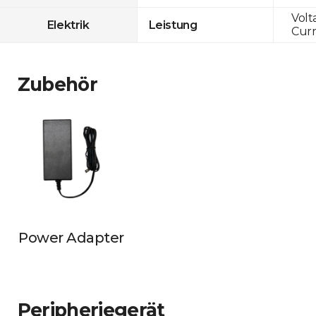
Volt
Elektrik
Leistung
Curr
Zubehör
Power Adapter
Peripheriegerät