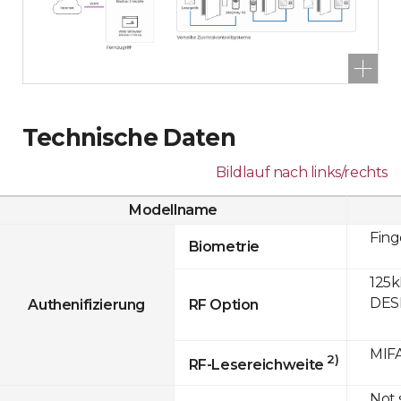
Technische Daten
Bildlauf nach links/rechts
Modellname
Fin
Biometrie
125k
DESF
Authenifizierung
RF Option
MIFA
2)
RF-Lesereichweite
Not