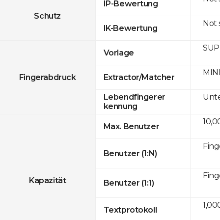
IP-Bewertung
Schutz
Not
IK-Bewertung
SUPR
Vorlage
MINE
Fingerabdruck
Extractor/Matcher
Unte
Lebendfingerer
kennung
10,0
Max. Benutzer
Fing
Benutzer (1:N)
Fing
Kapazität
Benutzer (1:1)
1,00
Textprotokoll