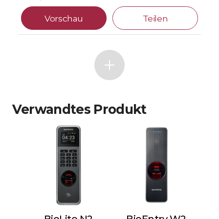
Vorschau
Teilen
Verwandtes Produkt
BioLite N2
BioEntry W2