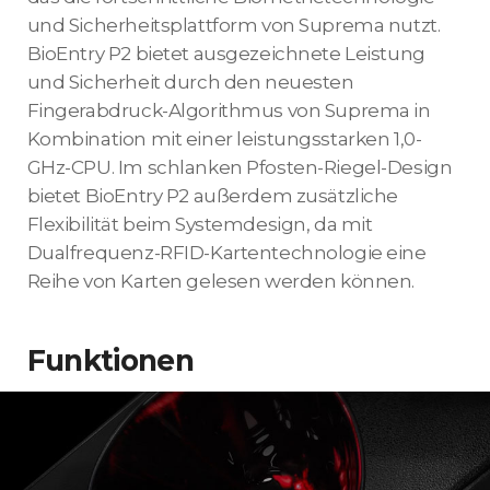
und Sicherheitsplattform von Suprema nutzt.
BioEntry P2 bietet ausgezeichnete Leistung
und Sicherheit durch den neuesten
Fingerabdruck-Algorithmus von Suprema in
Kombination mit einer leistungsstarken 1,0-
GHz-CPU. Im schlanken Pfosten-Riegel-Design
bietet BioEntry P2 außerdem zusätzliche
Flexibilität beim Systemdesign, da mit
Dualfrequenz-RFID-Kartentechnologie eine
Reihe von Karten gelesen werden können.
Funktionen