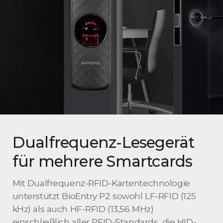
Dualfrequenz-Lesegerät
für mehrere Smartcards
Mit Dualfrequenz-RFID-Kartentechnologie
unterstützt BioEntry P2 sowohl LF-RFID (125
kHz) als auch HF-RFID (13,56 MHz)
einschließlich aller RFID-Standards, die HID-