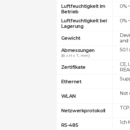
0% ~
Luftfeuchtigkeit im
Betrieb
0% ~
Luftfeuchtigkeit bei
Lagerung
Devi
Gewicht
and 
50.1
Abmessungen
(B x H x T, mm)
CE, 
Zertifikate
REA
Supp
Ethernet
Not
WLAN
TCP
Netzwerkprotokoll
1ch 
RS-485