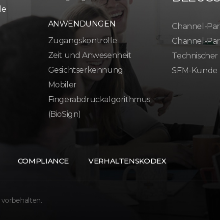
le
ANWENDUNGEN
Channel-Par
Zugangskontrolle
Channel-Par
Zeit und Anwesenheit
Technischer
Gesichtserkennung
SFM-Kunde
Mobiler
Fingerabdruckalgorithmus
(BioSign)
COMPLIANCE
VERHALTENSKODEX
 vorbehalten.