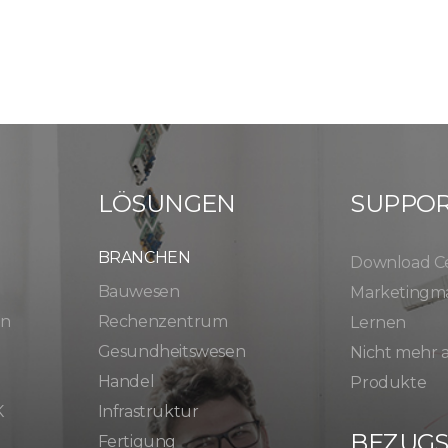
LÖSUNGEN
SUPPO
BRANCHEN
Download C
Bauwesen
Marketingma
en
Rechenzentrum
Lernen
Gesundheitswesen
Nicht mehr
Handel
Produkte
K
Infrastruktur
BEZUG
Fertigung