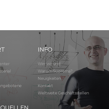
RT
INFO
enter
Wer wir sind
terial
Warum Suprema?
Neuigkeiten
 angebotene
Kontakt
Weltweite Geschäftsstellen
SQUELLEN