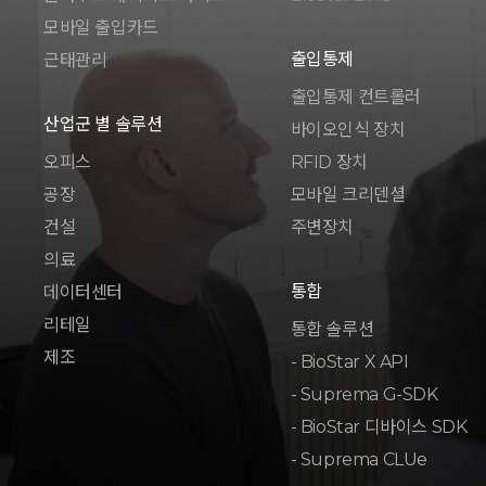
모바일 출입카드
출입통제
근태관리
출입통제 컨트롤러
산업군 별 솔루션
바이오인식 장치
오피스
RFID 장치
공장
모바일 크리덴셜
건설
주변장치
의료
통합
데이터센터
리테일
통합 솔루션
제조
- BioStar X API
- Suprema G-SDK
- BioStar 디바이스 SDK
- Suprema CLUe