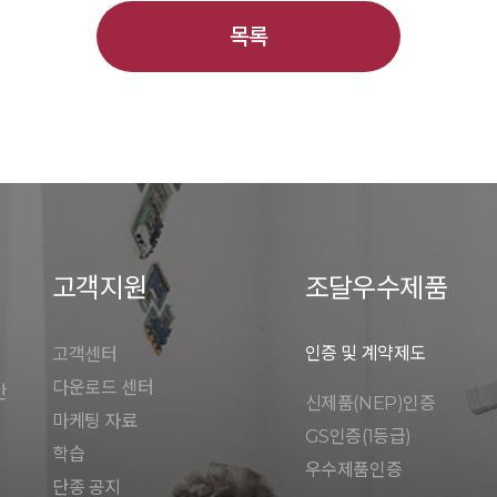
목록
고객지원
조달우수제품
인증 및 계약제도
고객센터
다운로드 센터
안
신제품(NEP)인증
마케팅 자료
GS인증(1등급)
학습
우수제품인증
단종 공지