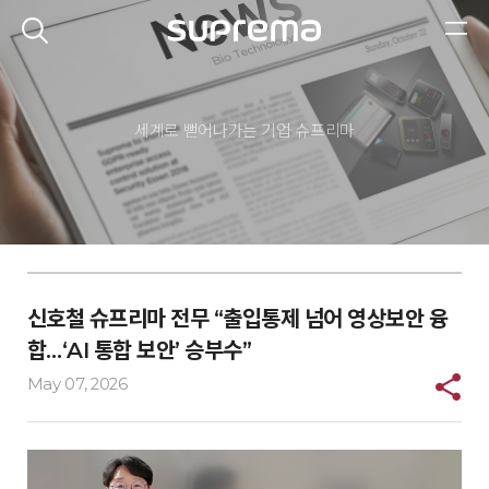
세계로 뻗어나가는 기업
슈프리마
신호철 슈프리마 전무 “출입통제 넘어 영상보안 융
합…‘AI 통합 보안’ 승부수”
May 07, 2026