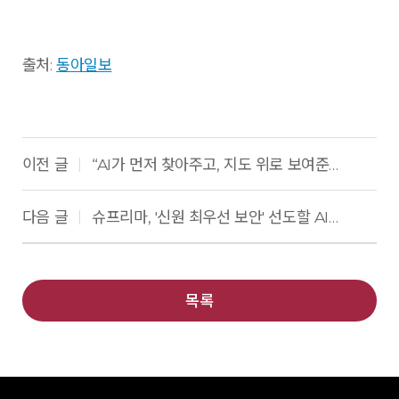
출처:
동아일보
이전 글
“AI가 먼저 찾아주고, 지도 위로 보여준다”… CCTV 관제가 ‘실시간 수색 플랫폼’으로 진화
|
다음 글
슈프리마, '신원 최우선 보안' 선도할 AI 얼굴인증 플래그십 단말기 ‘바이오스테이션 3 맥스’ 출시
|
목록