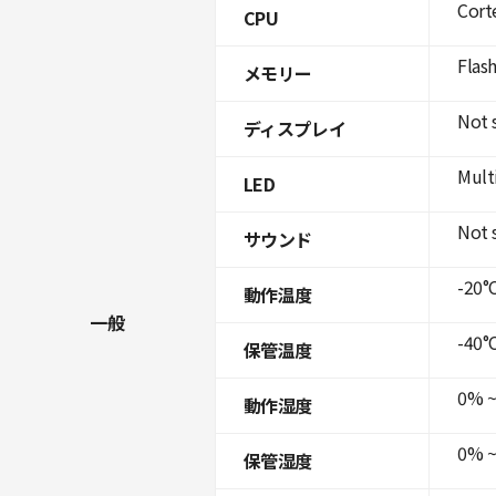
Cort
CPU
Flas
メモリー
Not 
ディスプレイ
Mult
LED
Not 
サウンド
-20°C
動作温度
一般
-40°C
保管温度
0% ~
動作湿度
0% ~
保管湿度