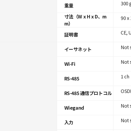
300 
重量
寸法（W x H x D、m
90 x
m）
CE, 
証明書
Not 
イーサネット
Not 
Wi-Fi
1 ch
RS-485
OSDP
RS-485 通信プロトコル
Not 
Wiegand
Not 
入力