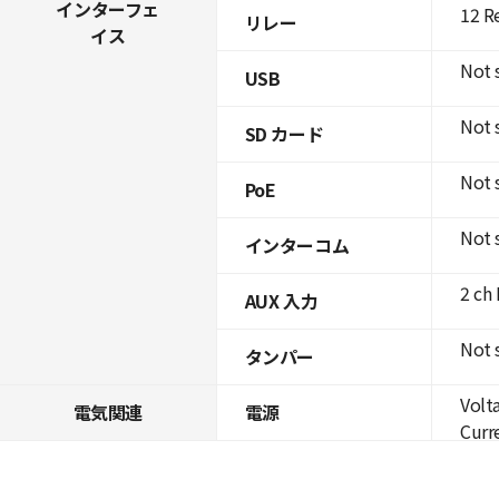
インターフェ
12 R
リレー
イス
Not 
USB
Not 
SD カード
Not 
PoE
Not 
インターコム
2 ch
AUX 入力
Not 
タンパー
Volt
電気関連
電源
Curre