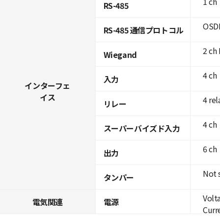
1 ch
RS-485
OSDP
RS-485 通信プロトコル
2 ch 
Wiegand
4 ch
入力
インターフェ
イス
4 rel
リレー
4 ch
スーパーバイズド入力
6 ch
出力
Not 
タンパー
Volt
電気関連
電源
Curre