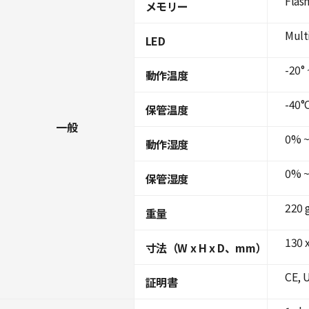
Flas
メモリー
Mult
LED
-20° 
動作温度
-40°C
保管温度
一般
0% ~
動作湿度
0% ~
保管湿度
220 
重量
130 
寸法（W x H x D、mm）
CE, 
証明書