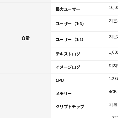
10,0
最大ユーザー
지문: 
ユーザー（1:N）
지문: 
容量
ユーザー（1:1）
1,00
テキストログ
미지
イメージログ
1.2 
CPU
4GB 
メモリー
지원
クリプトチップ
1.77