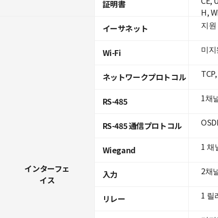
CE, 
証明書
H, W
지원 (
イーサネット
미지
Wi-Fi
TCP,
ネットワークプロトコル
1채
RS-485
OSD
RS-485 通信プロトコル
1 채
Wiegand
インターフェ
2채
入力
イス
1 
リレー