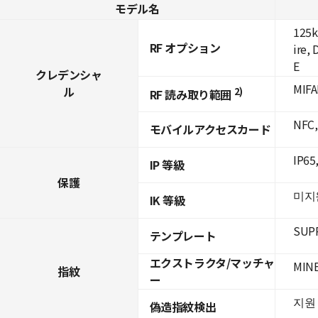
モデル名
125k
RF オプション
ire,
E
クレデンシャ
MIFA
ル
2)
RF 読み取り範囲
NFC,
モバイルアクセスカード
IP65
IP 等級
保護
미지
IK 等級
SUPR
テンプレート
エクストラクタ/マッチャ
MIN
指紋
ー
지원 
偽造指紋検出