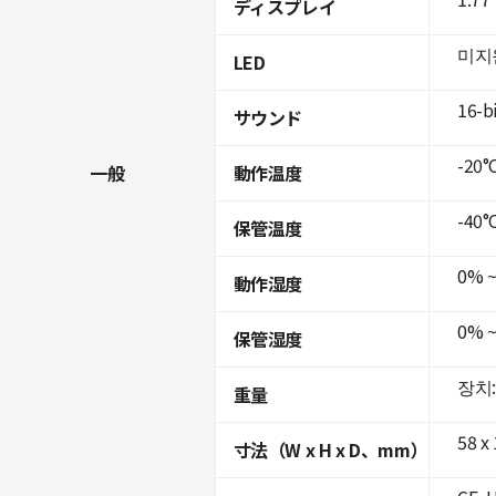
ディスプレイ
미지
LED
16-b
サウンド
-20°C
一般
動作温度
-40°C
保管温度
0% 
動作湿度
0% 
保管湿度
장치:
重量
58 x
寸法（W x H x D、mm）