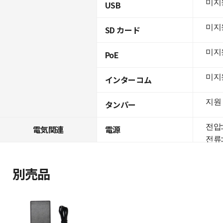
미지
USB
미지
SD カード
미지
PoE
미지
インターコム
지원
タンパー
전압: 
電気関連
電源
전류:
別売品