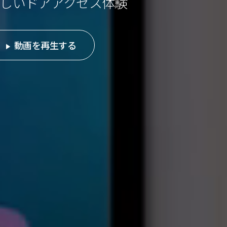
しいドアアクセス体験
動画を再生する
play_arrow