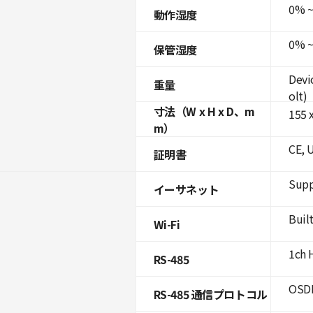
0% ~
動作湿度
0% ~
保管湿度
Devi
重量
olt)
寸法（W x H x D、m
155 x
m）
CE, 
証明書
Supp
イーサネット
Built
Wi-Fi
1ch 
RS-485
OSDP
RS-485 通信プロトコル