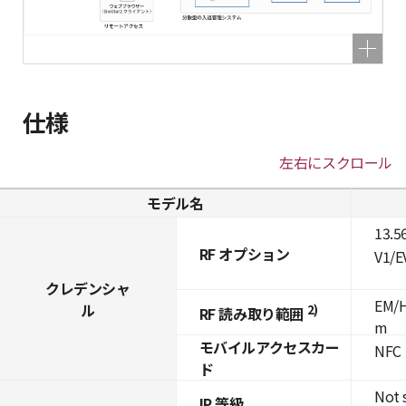
仕様
左右にスクロール
モデル名
13.5
RF オプション
V1/E
クレデンシャ
EM/H
ル
2)
RF 読み取り範囲
m
モバイルアクセスカー
NFC
ド
Not 
IP 等級