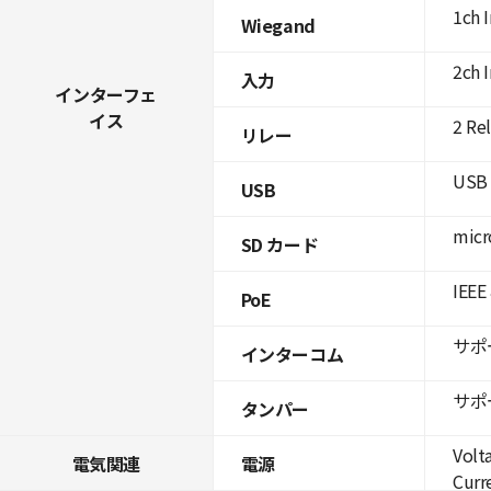
1ch 
Wiegand
2ch 
入力
インターフェ
イス
2 Re
リレー
USB 
USB
micr
SD カード
IEEE
PoE
サポ
インターコム
サポ
タンパー
Volt
電気関連
電源
Curre