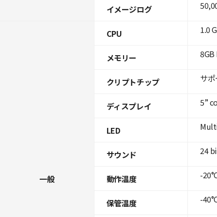
50,0
イメージログ
1.0 
CPU
8GB 
メモリー
サポ
クリプトチップ
5” c
ディスプレイ
Mult
LED
24 b
サウンド
-20°C
一般
動作温度
-40°C
保管温度