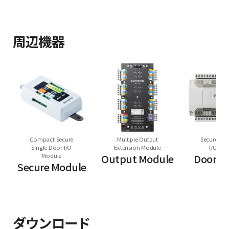
周辺機器
Compact Secure
Multiple Output
Secure Mul
Single Door I/O
Extension Module
I/O Mo
Module
Output Module
Door M
Secure Module
ダウンロード