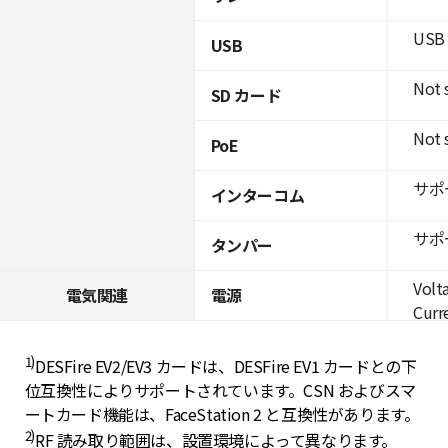
USB 
USB
Not 
SD カード
Not 
PoE
サポ
インターコム
サポ
タンパー
Volt
電気関連
電源
Curre
1)
DESFire EV2/EV3 カードは、DESFire EV1 カードとの下
位互換性によりサポートされています。CSN およびスマ
ートカード機能は、FaceStation 2 と互換性があります。
2)
RF 読み取り範囲は、設置環境によって異なります。