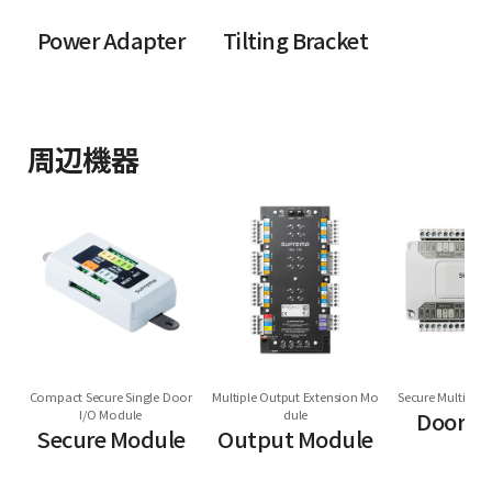
Power Adapter
Tilting Bracket
周辺機器
Compact Secure Single Door
Multiple Output Extension Mo
Secure Multi Do
I/O Module
dule
Door M
Secure Module
Output Module