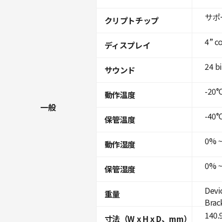
サポ
クリプトチップ
4” c
ディスプレイ
24 b
サウンド
-20°C
動作温度
一般
-40°C
保管温度
0% ~
動作湿度
0% ~
保管湿度
Devi
重量
Brack
140.
寸法（W x H x D、mm）