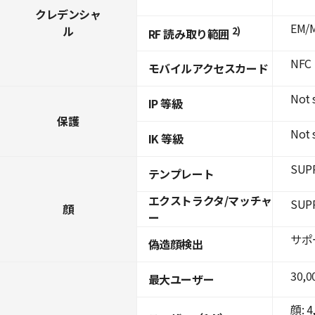
クレデンシャ
EM/M
ル
2)
RF 読み取り範囲
NFC
モバイルアクセスカード
Not 
IP 等級
保護
Not 
IK 等級
SUP
テンプレート
エクストラクタ/マッチャ
SUP
顔
ー
サポ
偽造顔検出
30,0
最大ユーザー
顔: 4