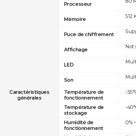
80 
Processeur
512 
Mémoire
Sup
Puce de chiffrement
Not
Affichage
Mult
LED
Mult
Son
-35°
Caractéristiques
Température de
générales
fonctionnement
-40°
Température de
stockage
0% ~
Humidité de
fonctionnement