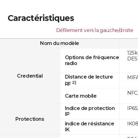
Caractéristiques
Défilement vers la gauche/droite
Nom du modèle
125k
Options de fréquence
DESF
radio
Credential
Distance de lecture
MIFA
2)
RF
NFC,
Carte mobile
IP65
Indice de protection
IP
Protections
IK0
indice de résistance
IK