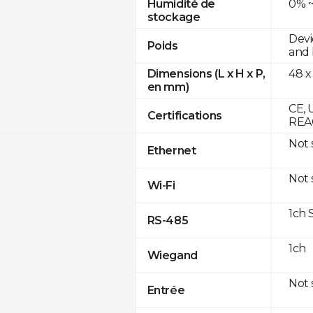
0% ~
Humidité de
stockage
Devi
Poids
and 
48 x
Dimensions (L x H x P,
en mm)
CE, 
Certifications
REA
Not
Ethernet
Not
Wi-Fi
1ch 
RS-485
1ch
Wiegand
Not
Entrée