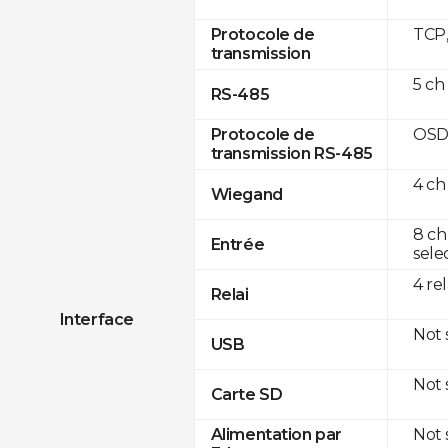
TCP
Protocole de
transmission
5 ch
RS-485
OSD
Protocole de
transmission RS-485
4 ch
Wiegand
8 ch
Entrée
sele
4 re
Relai
Interface
Not
USB
Not
Carte SD
Not
Alimentation par