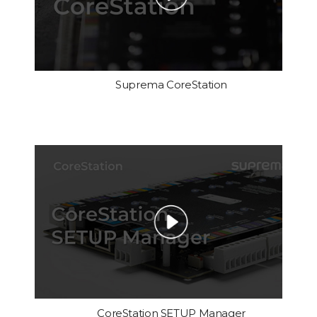
Suprema CoreStation
CoreStation SETUP Manager