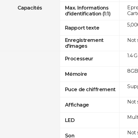
Epre
Capacités
Max. Informations
Cart
d'identification (1:1)
5,00
Rapport texte
Not
Enregistrement
d'images
1.4 
Processeur
8GB 
Mémoire
Sup
Puce de chiffrement
Not
Affichage
Mult
LED
Not
Son