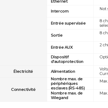
Ethernet
Not
Intercom
8 ch
Entrée supervisée
sele
8 ch
Sortie
2 c
Entrée AUX
Opti
Dispositif
d'autoprotection
Volt
Électricité
Alimentation
Curr
Nombre max. de
Max.
périphériques
esclaves (RS-485)
Connectivité
Max.
Nombre max. de
Wiegand