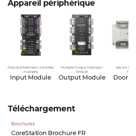
Appareil périphérique
Module d'extension à entrées
Multiple Output Extension
Secure Multi
multiples
Module
Modu
Input Module
Output Module
Door M
Téléchargement
Brochures
CoreStation Brochure FR