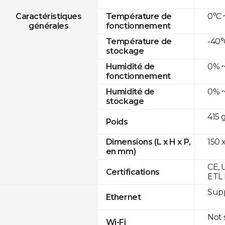
0°C 
Caractéristiques
Température de
générales
fonctionnement
-40°
Température de
stockage
0% ~
Humidité de
fonctionnement
0% ~
Humidité de
stockage
415 
Poids
150 x
Dimensions (L x H x P,
en mm)
CE, 
Certifications
ETL 
Supp
Ethernet
Not
Wi-Fi